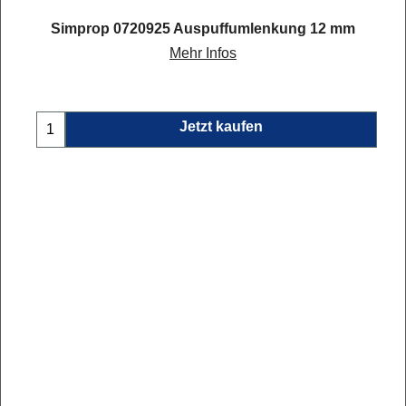
-3
Simprop 0720925 Auspuffumlenkung 12 mm
8/18-Kanal T-FHSS Air 2.4 GHz Telemetrie-Empfänger mit S.BUS2 Nicht für FASST-Sender oder S-FHSS-Sender geeignet. Mehr als 10 sofort verfügbar!
Mehr Infos
Jetzt kaufen
Service
Rechtliches
Fachberatung auch nach
Impressum
dem Kauf
AGB
Kontakt
Datenschutz
Ladenlokal
Widerrufsrecht/
Versand und Kosten
Widerrufsformular
Zahlung
Batterieverordnung