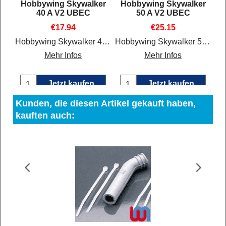
er
Hobbywing Skywalker
Hobbywing Skywalker
40 A V2 UBEC
50 A V2 UBEC
€
17.94
€
25.15
Hobbywing Skywalker 60 A V2 UBEC
Hobbywing Skywalker 40 A V2 UBEC
Hobbywing Skywalker 50 A V2 UBEC
Mehr Infos
Mehr Infos
Jetzt kaufen
Jetzt kaufen
Kunden, die diesen Artikel gekauft haben,
kauften auch: