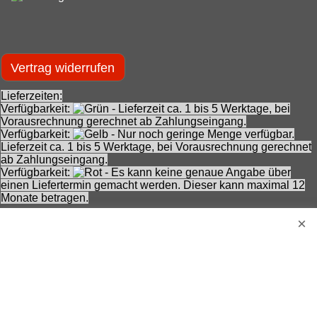
**
Durchgestrichener Preis ist unser niedrigster Preis, der
innerhalb von 30 Tagen vor der schrittweisen Preissenkung auf
den aktuellen Angebotspreis verlangt wurde (Ausgangspreis).
***
Durchgestrichener Preis ist die Unverbindliche
Preisempfehlung des Herstellers zzt. der Angebotserstellung.
Nennung ohne Gewähr und vorbehaltlich einer
zwischenzeitlichen Änderung seitens des Herstellers.
Achtung! Bei den angebotenen Artikeln handelt es sich nicht
um Kinderspielwaren, sondern um Hobbyartikel für
Erwachsene.
Für Produktinformationen kann keine Haftung übernommen
werden. Abbildungen können ähnlich sein. Abgebildetes
Zubehör gehört nicht zum Lieferumfang. Eingetragene
Warenzeichen und Logos sind Eigentum des jeweiligen
Inhabers.
Änderungen, Irrtümer und Zwischenverkauf vorbehalten.