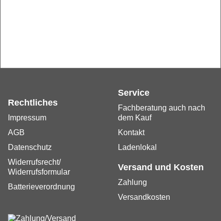
Versandkosten
Vertrag widerrufen
Lieferzeiten:
Verfügbarkeit:
- Lieferzeit ca. 1 bis 5 Werktage, bei
Vorausrechnung gerechnet ab Zahlungseingang.
Verfügbarkeit:
- Nur noch geringe Menge verfügbar.
Lieferzeit ca. 1 bis 5 Werktage, bei Vorausrechnung gerechnet
ab Zahlungseingang.
Verfügbarkeit:
- Es kann keine genaue Angabe über
einen Liefertermin gemacht werden. Dieser kann maximal 12
Monate betragen.
Alle Preise enthalten die gesetzliche MwSt. und verstehen sich
ggf. zuzüglich
Versandkosten
.
*
Durchgestrichener Preis ist unser niedrigster Preis, der
innerhalb von 30 Tagen vor dem aktuellen Angebotspreis
verlangt wurde (Referenzpreis).