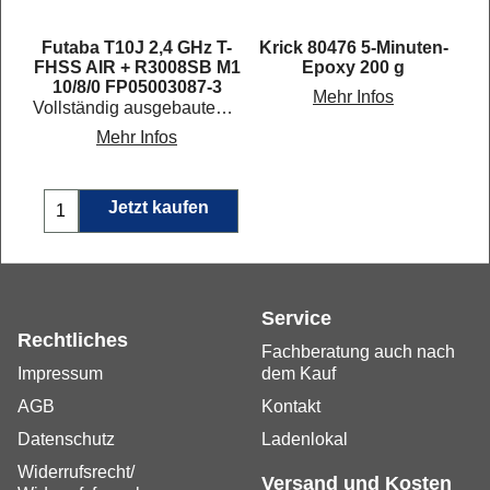
Futaba T10J 2,4 GHz T-
Krick 80476 5-Minuten-
4
FHSS AIR + R3008SB M1
Epoxy 200 g
10/8/0 FP05003087-3
Mehr Infos
Vollständig ausgebautes 10-Kanal Fernsteuersystem mit Telemetrie-Funktion. Mode 1, Gas rechts
Mehr Infos
Jetzt kaufen
Service
Rechtliches
Fachberatung auch nach
Impressum
dem Kauf
AGB
Kontakt
Datenschutz
Ladenlokal
Widerrufsrecht/
Versand und Kosten