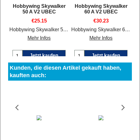
er
Hobbywing Skywalker
Hobbywing Skywalker
50 A V2 UBEC
60 A V2 UBEC
€
25.15
€
30.23
Hobbywing Skywalker 80 A V2 UBEC
Hobbywing Skywalker 50 A V2 UBEC
Hobbywing Skywalker 60 A V2 UBEC
Mehr Infos
Mehr Infos
Jetzt kaufen
Jetzt kaufen
Kunden, die diesen Artikel gekauft haben,
kauften auch: