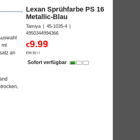
Lexan Sprühfarbe PS 16
Metallic-Blau
Tamiya
45-1035-4
4950344994366
 Auswahl
9.99
€
0 ml
satz an
€99.90
/ l
Sofort verfügbar
tand
trocken,