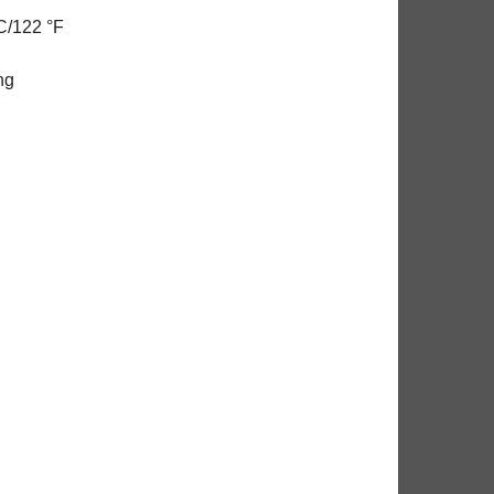
C/122 °F
ng