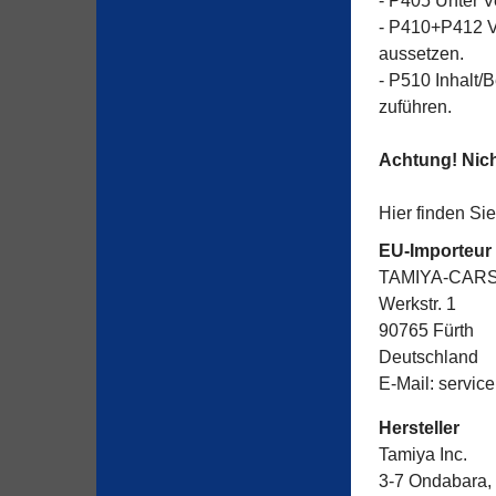
- P405 Unter 
- P410+P412 V
aussetzen.
- P510 Inhalt/
zuführen.
Achtung! Nich
Hier finden Si
EU-Importeur
TAMIYA-CARS
Werkstr. 1
90765 Fürth
Deutschland
E-Mail: servi
Hersteller
Tamiya Inc.
3-7 Ondabara,