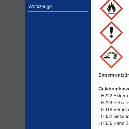
Werkzeuge
Extrem entzün
Gefahrenhinw
- H222 Extrem 
- H229 Behälte
- H318 Verurs
- H332 Gesund
- H336 Kann S