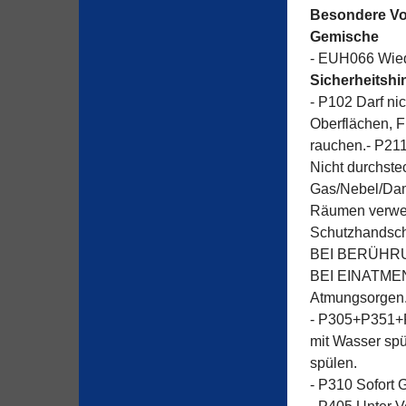
Besondere Vo
Gemische
- EUH066 Wiede
Sicherheitshi
- P102 Darf ni
Oberflächen, 
rauchen.- P21
Nicht durchste
Gas/Nebel/Damp
Räumen verwe
Schutzhandsch
BEI BERÜHRUN
BEI EINATMEN: 
Atmungsorgen
- P305+P351+
mit Wasser spü
spülen.
- P310 Sofor