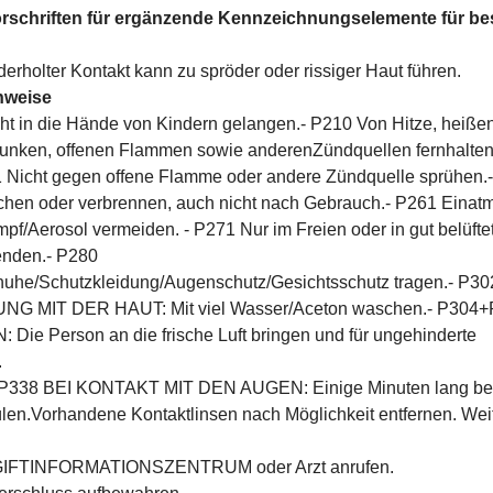
rschriften für ergänzende Kennzeichnungselemente für be
rholter Kontakt kann zu spröder oder rissiger Haut führen.
nweise
cht in die Hände von Kindern gelangen.- P210 Von Hitze, heiße
Funken, offenen Flammen sowie anderenZündquellen fernhalten
1 Nicht gegen offene Flamme oder andere Zündquelle sprühen.
chen oder verbrennen, auch nicht nach Gebrauch.- P261 Einat
f/Aerosol vermeiden. - P271 Nur im Freien oder in gut belüfte
nden.- P280
uhe/Schutzkleidung/Augenschutz/Gesichtsschutz tragen.- P3
G MIT DER HAUT: Mit viel Wasser/Aceton waschen.- P304
Die Person an die frische Luft bringen und für ungehinderte
.
P338 BEI KONTAKT MIT DEN AUGEN: Einige Minuten lang b
len.Vorhandene Kontaktlinsen nach Möglichkeit entfernen. Wei
t GIFTINFORMATIONSZENTRUM oder Arzt anrufen.