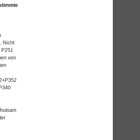
stimmte
n
. Nicht
- P251
men von
ten
02+P352
+P340
ehutsam
ter