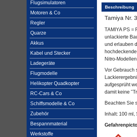
Flugsimulatoren
Beschreibung
Motoren & Co
Tamiya Nr.
Regler
TAMIYA PS = Po
Quarze
unlackierte Ba
Akkus
und erlauben d
hochdeckender F
Kabel und Stecker
Nitro-Modellen
Ladegeräte
Vor Gebrauch s
Flugmodelle
Lackierergebni
Helikopter Quadkopter
aufgesprüht we
damit keine "T
RC-Cars & Co
Beachten Sie s
Schiffsmodelle & Co
Zubehör
Inhalt: 100 ml
Bespannmaterial
Gefahrenpic
Werkstoffe