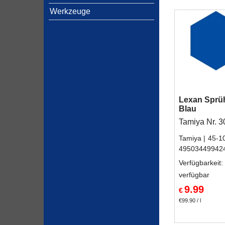
Werkzeuge
Lexan Sprü
Blau
Tamiya Nr. 
Tamiya
45-1
49503449942
Verfügbarkeit
:
verfügbar
9.99
€
€99.90
/ l