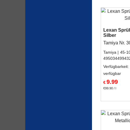
Lexan Sprü
Silber
Tamiya Nr. 
Tamiya
45-1
49503449943
Verfügbarkeit
:
verfügbar
9.99
€
€99.90
/ l