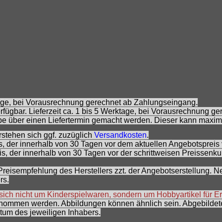
ktage, bei Vorausrechnung gerechnet ab Zahlungseingang.
fügbar. Lieferzeit ca. 1 bis 5 Werktage, bei Vorausrechnung g
e über einen Liefertermin gemacht werden. Dieser kann maxim
rstehen sich ggf. zuzüglich
Versandkosten
.
is, der innerhalb von 30 Tagen vor dem aktuellen Angebotspreis 
eis, der innerhalb von 30 Tagen vor der schrittweisen Preissenk
 Preisempfehlung des Herstellers zzt. der Angebotserstellung.
rs.
 sich nicht um Kinderspielwaren, sondern um Hobbyartikel für 
rnommen werden. Abbildungen können ähnlich sein. Abgebildete
um des jeweiligen Inhabers.