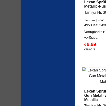
Lexan Sprü
Metallic-Pur
Tamiya Nr. 
Tamiya
45-1
49503449943
Verfügbarkeit
:
verfügbar
9.99
€
€99.90
/ l
Lexan Sprü
Gun Metal - 
Metallic
Tamiya Nr. 