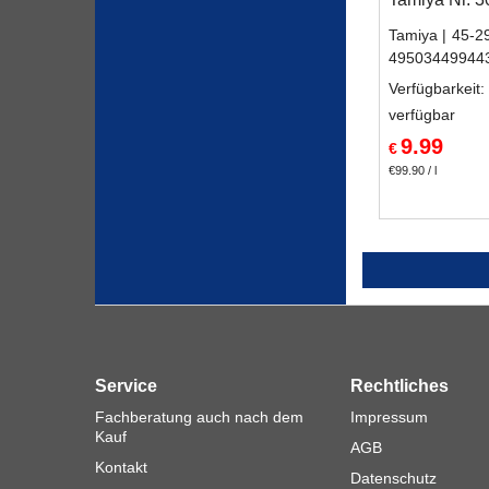
Tamiya
45-2
49503449944
Verfügbarkeit
:
verfügbar
9.99
€
€99.90
/ l
Service
Rechtliches
Fachberatung auch nach dem
Impressum
Kauf
AGB
Kontakt
Datenschutz