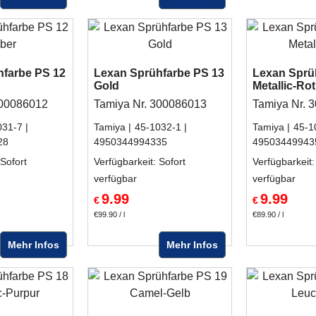
hfarbe PS 12
Lexan Sprühfarbe PS 13
Lexan Sprü
Gold
Metallic-Rot
300086012
Tamiya Nr. 300086013
Tamiya Nr. 
031-7
Tamiya
45-1032-1
Tamiya
45-1
28
4950344994335
49503449943
 Sofort
Verfügbarkeit
: Sofort
Verfügbarkeit
:
verfügbar
verfügbar
9.99
9.99
€
€
€99.90
/ l
€89.90
/ l
Mehr Infos
Mehr Infos