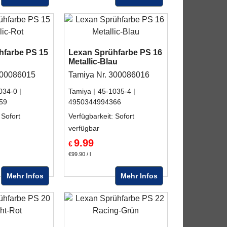
hfarbe PS 15
Lexan Sprühfarbe PS 16
Metallic-Blau
300086015
Tamiya Nr. 300086016
034-0
Tamiya
45-1035-4
59
4950344994366
 Sofort
Verfügbarkeit
: Sofort
verfügbar
9.99
€
€99.90
/ l
Mehr Infos
Mehr Infos