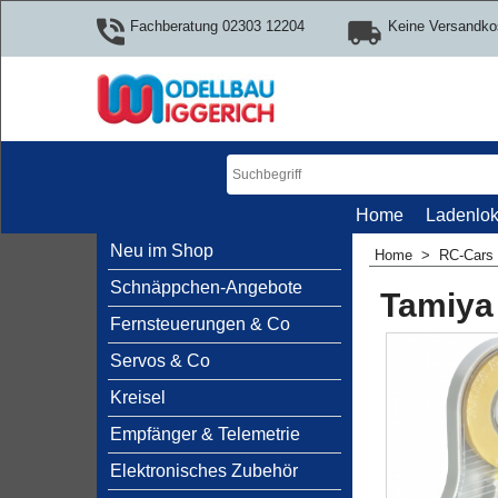
Fachberatung 02303 12204
Keine Versandko
Home
Ladenlok
Neu im Shop
Home
>
RC-Cars
Schnäppchen-Angebote
Tamiya
Fernsteuerungen & Co
Servos & Co
Kreisel
Empfänger & Telemetrie
Elektronisches Zubehör