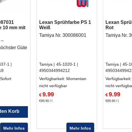
087031
Lexan Sprühfarbe PS 1
Lexan Sprü
e 10 mm mit
Weiß
Rot
Tamiya Nr. 300086001
Tamiya Nr. 
 –
höchster Güte
437-1
Tamiya
45-1020-1
Tamiya
45-1
18
4950344994212
49503449942
 Sofort
Verfügbarkeit
: Momentan
Verfügbarkeit
nicht verfügbar
nicht verfügba
9.99
9.99
€
€
€99.90
/ l
€89.90
/ l
 den Korb
Mehr Infos
Mehr Infos