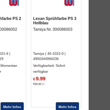
hfarbe PS 2
Lexan Sprühfarbe PS 3
Hellblau
300086002
Tamiya Nr. 300086003
021-6
Tamiya
45-1022-0
29
4950344994236
: Momentan
Verfügbarkeit
: Sofort
r
verfügbar
9.99
€
€99.90
/ l
Mehr Infos
Mehr Infos