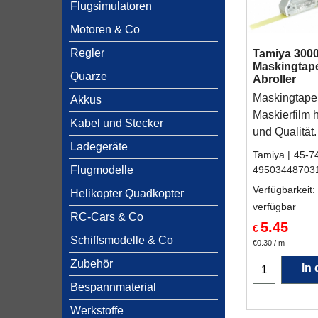
Flugsimulatoren
Motoren & Co
Regler
Tamiya 300
Maskingtap
Quarze
Abroller
Maskingtape
Akkus
Maskierfilm 
Kabel und Stecker
und Qualität.
Ladegeräte
Tamiya
45-7
Flugmodelle
49503448703
Verfügbarkeit
:
Helikopter Quadkopter
verfügbar
RC-Cars & Co
5.45
€
Schiffsmodelle & Co
€0.30
/ m
Zubehör
In
Bespannmaterial
Werkstoffe