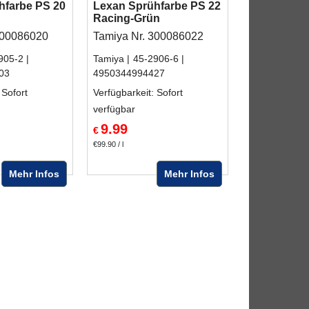
hfarbe PS 20
Lexan Sprühfarbe PS 22
Racing-Grün
300086020
Tamiya Nr. 300086022
905-2
Tamiya
45-2906-6
03
4950344994427
 Sofort
Verfügbarkeit
: Sofort
verfügbar
9.99
€
€99.90
/ l
Mehr Infos
Mehr Infos