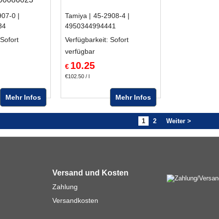
907-0
Tamiya
45-2908-4
34
4950344994441
 Sofort
Verfügbarkeit
: Sofort
verfügbar
10.25
€
€102.50
/ l
Mehr Infos
Mehr Infos
1
2
Weiter >
Versand und Kosten
Zahlung
Versandkosten