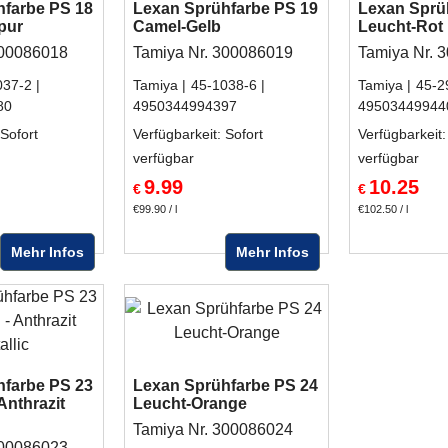
hfarbe PS 18
Lexan Sprühfarbe PS 19
Lexan Sprü
pur
Camel-Gelb
Leucht-Rot
300086018
Tamiya Nr. 300086019
Tamiya Nr. 
037-2
Tamiya
45-1038-6
Tamiya
45-2
80
4950344994397
49503449944
 Sofort
Verfügbarkeit
: Sofort
Verfügbarkeit
:
verfügbar
verfügbar
9.99
10.25
€
€
€99.90
/ l
€102.50
/ l
Mehr Infos
Mehr Infos
hfarbe PS 23
Lexan Sprühfarbe PS 24
Anthrazit
Leucht-Orange
Tamiya Nr. 300086024
300086023