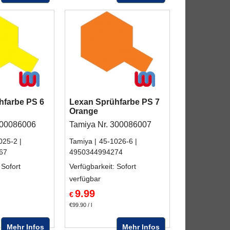
hfarbe PS 6
Lexan Sprühfarbe PS 7
Orange
300086006
Tamiya Nr. 300086007
025-2
Tamiya
45-1026-6
67
4950344994274
 Sofort
Verfügbarkeit
: Sofort
verfügbar
9.99
€
€99.90
/ l
Mehr Infos
Mehr Infos