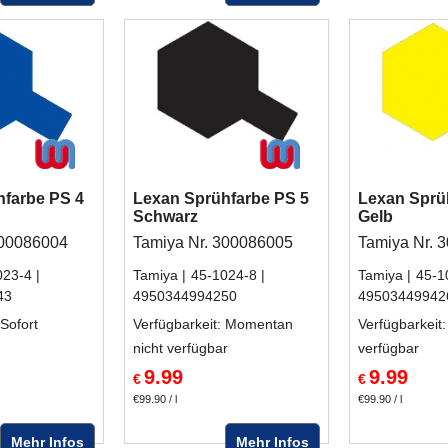
hfarbe PS 4
Lexan Sprühfarbe PS 5
Lexan Sprü
Schwarz
Gelb
300086004
Tamiya Nr. 300086005
Tamiya Nr. 
023-4
Tamiya
45-1024-8
Tamiya
45-1
43
4950344994250
49503449942
 Sofort
Verfügbarkeit
: Momentan
Verfügbarkeit
:
nicht verfügbar
verfügbar
9.99
9.99
€
€
€99.90
/ l
€99.90
/ l
Mehr Infos
Mehr Infos