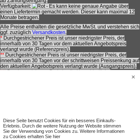
ab Zahlungseingang.
Verfügbarkeit:
- Es kann keine genaue Angabe über
einen Liefertermin gemacht werden. Dieser kann maximal 12
Monate betragen.
Alle Preise enthalten die gesetzliche MwSt. und verstehen sich
ggf. zuzüglich
Versandkosten
.
*
Durchgestrichener Preis ist unser niedrigster Preis, der
innerhalb von 30 Tagen vor dem aktuellen Angebotspreis
verlangt wurde (Referenzpreis).
**
Durchgestrichener Preis ist unser niedrigster Preis, der
innerhalb von 30 Tagen vor der schrittweisen Preissenkung auf
den aktuellen Angebotspreis verlangt wurde (Ausgangspreis).
***
Durchgestrichener Preis ist die Unverbindliche
Preisempfehlung des Herstellers zzt. der Angebotserstellung.
Nennung ohne Gewähr und vorbehaltlich einer
zwischenzeitlichen Änderung seitens des Herstellers.
Achtung! Bei den angebotenen Artikeln handelt es sich nicht
um Kinderspielwaren, sondern um Hobbyartikel für
Erwachsene.
Für Produktinformationen kann keine Haftung übernommen
werden. Abbildungen können ähnlich sein. Abgebildetes
Diese Seite benutzt Cookies für ein besseres Einkaufs-
Erlebnis. Durch die weitere Nutzung der Website stimmen
Zubehör gehört nicht zum Lieferumfang. Eingetragene
Sie der Verwendung von Cookies zu. Weitere Informationen
Warenzeichen und Logos sind Eigentum des jeweiligen
zu Cookies erhalten Sie hier
Inhabers.