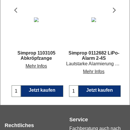
 Ø
Simprop 1103105
Simprop 0112682 LiPo-
ler
Abkröpfzange
Alarm 2-4S
Lautstarke Alarmierung bei Unterspannung
Mehr Infos
Mehr Infos
Jetzt kaufen
Jetzt kaufen
Service
Rechtliches
Fachberatung auch nach