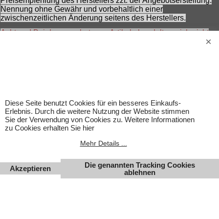
Preisempfehlung des Herstellers zzt. der Angebotserstellung.
Nennung ohne Gewähr und vorbehaltlich einer
zwischenzeitlichen Änderung seitens des Herstellers.
Achtung! Bei den angebotenen Artikeln handelt es sich nicht
um Kinderspielwaren, sondern um Hobbyartikel für
Erwachsene.
Für Produktinformationen kann keine Haftung übernommen
werden. Abbildungen können ähnlich sein. Abgebildetes
Zubehör gehört nicht zum Lieferumfang. Eingetragene
Warenzeichen und Logos sind Eigentum des jeweiligen
Inhabers.
Diese Seite benutzt Cookies für ein besseres Einkaufs-
Änderungen, Irrtümer und Zwischenverkauf vorbehalten.
Erlebnis. Durch die weitere Nutzung der Website stimmen
Sie der Verwendung von Cookies zu. Weitere Informationen
zu Cookies erhalten Sie hier
Mehr Details ...
Die genannten Tracking Cookies
Akzeptieren
ablehnen