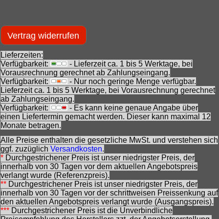
Vertrag widerrufen
Lieferzeiten:
Verfügbarkeit:
- Lieferzeit ca. 1 bis 5 Werktage, bei
Vorausrechnung gerechnet ab Zahlungseingang.
Verfügbarkeit:
- Nur noch geringe Menge verfügbar.
Lieferzeit ca. 1 bis 5 Werktage, bei Vorausrechnung gerechnet
ab Zahlungseingang.
Verfügbarkeit:
- Es kann keine genaue Angabe über
einen Liefertermin gemacht werden. Dieser kann maximal 12
Monate betragen.
Alle Preise enthalten die gesetzliche MwSt. und verstehen sich
ggf. zuzüglich
Versandkosten
.
*
Durchgestrichener Preis ist unser niedrigster Preis, der
innerhalb von 30 Tagen vor dem aktuellen Angebotspreis
verlangt wurde (Referenzpreis).
**
Durchgestrichener Preis ist unser niedrigster Preis, der
innerhalb von 30 Tagen vor der schrittweisen Preissenkung auf
den aktuellen Angebotspreis verlangt wurde (Ausgangspreis).
***
Durchgestrichener Preis ist die Unverbindliche