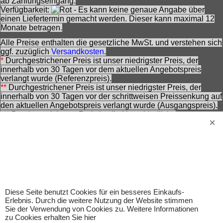
ab Zahlungseingang.
Verfügbarkeit:
- Es kann keine genaue Angabe über
einen Liefertermin gemacht werden. Dieser kann maximal 12
Monate betragen.
Alle Preise enthalten die gesetzliche MwSt. und verstehen sich
ggf. zuzüglich
Versandkosten
.
*
Durchgestrichener Preis ist unser niedrigster Preis, der
innerhalb von 30 Tagen vor dem aktuellen Angebotspreis
verlangt wurde (Referenzpreis).
**
Durchgestrichener Preis ist unser niedrigster Preis, der
innerhalb von 30 Tagen vor der schrittweisen Preissenkung auf
den aktuellen Angebotspreis verlangt wurde (Ausgangspreis).
***
Durchgestrichener Preis ist die Unverbindliche
Preisempfehlung des Herstellers zzt. der Angebotserstellung.
Nennung ohne Gewähr und vorbehaltlich einer
zwischenzeitlichen Änderung seitens des Herstellers.
Achtung! Bei den angebotenen Artikeln handelt es sich nicht
um Kinderspielwaren, sondern um Hobbyartikel für
Erwachsene.
Für Produktinformationen kann keine Haftung übernommen
werden. Abbildungen können ähnlich sein. Abgebildetes
Diese Seite benutzt Cookies für ein besseres Einkaufs-
Erlebnis. Durch die weitere Nutzung der Website stimmen
Zubehör gehört nicht zum Lieferumfang. Eingetragene
Sie der Verwendung von Cookies zu. Weitere Informationen
Warenzeichen und Logos sind Eigentum des jeweiligen
zu Cookies erhalten Sie hier
Inhabers.