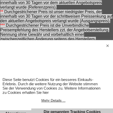
innerhalb von 30 Tagen vor dem aktuellen Angebotspreis
verlangt wurde (Referenzpreis).
**
Durchgestrichener Preis ist unser niedrigster Preis, der
innerhalb von 30 Tagen vor der schrittweisen Preissenkung auf
den aktuellen Angebotspreis verlangt wurde (Ausgangspreis).
***
Durchgestrichener Preis ist die Unverbindliche
Preisempfehlung des Herstellers zzt. der Angebotserstellung.
Nennung ohne Gewähr und vorbehaltlich einer
zwischenzeitlichen Änderung seitens des Herstellers.
Achtung! Bei den angebotenen Artikeln handelt es sich nicht
um Kinderspielwaren, sondern um Hobbyartikel für
Erwachsene.
Für Produktinformationen kann keine Haftung übernommen
werden. Abbildungen können ähnlich sein. Abgebildetes
Zubehör gehört nicht zum Lieferumfang. Eingetragene
Warenzeichen und Logos sind Eigentum des jeweiligen
Inhabers.
Diese Seite benutzt Cookies für ein besseres Einkaufs-
Erlebnis. Durch die weitere Nutzung der Website stimmen
Änderungen, Irrtümer und Zwischenverkauf vorbehalten.
Sie der Verwendung von Cookies zu. Weitere Informationen
zu Cookies erhalten Sie hier
Mehr Details ...
Die genannten Tracking Cookies