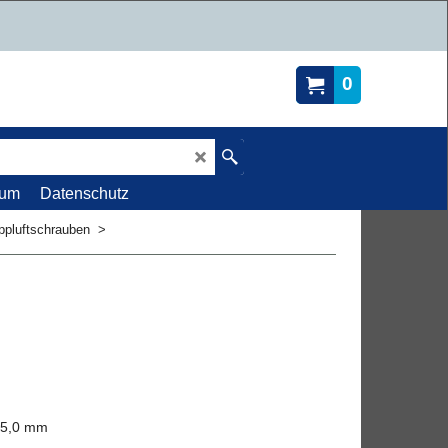
0
sum
Datenschutz
ppluftschrauben
>
 5,0 mm