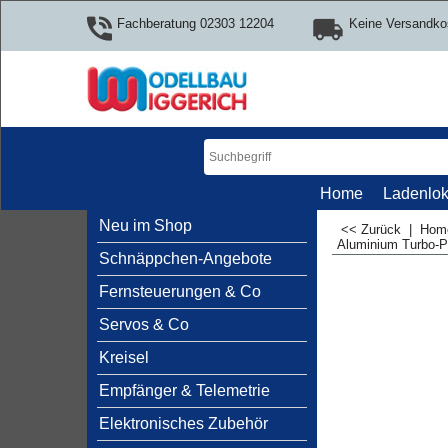
Fachberatung 02303 12204
Keine Versandko
Home
Ladenlok
Neu im Shop
<< Zurück
|
Ho
Aluminium Turbo-P
Schnäppchen-Angebote
Fernsteuerungen & Co
Servos & Co
Kreisel
Empfänger & Telemetrie
Elektronisches Zubehör