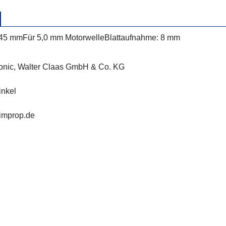
 45 mm
Für 5,0 mm Motorwelle
Blattaufnahme: 8 mm
ronic, Walter Claas GmbH & Co. KG
nkel
simprop.de