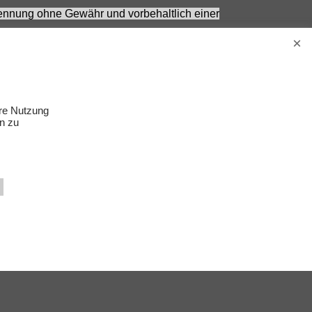
 Nennung ohne Gewähr und vorbehaltlich einer
Erwachsene.
s Zubehör gehört nicht zum Lieferumfang.
ere Nutzung
n zu