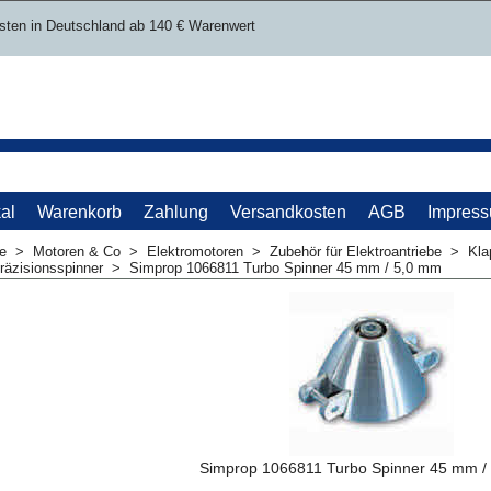
sten in Deutschland ab 140 € Warenwert
al
Warenkorb
Zahlung
Versandkosten
AGB
Impres
me
>
Motoren & Co
>
Elektromotoren
>
Zubehör für Elektroantriebe
>
Kla
räzisionsspinner
>
Simprop 1066811 Turbo Spinner 45 mm / 5,0 mm
Simprop 1066811 Turbo Spinner 45 mm /