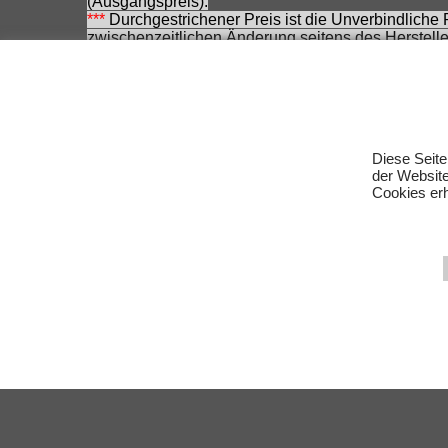
(Ausgangspreis).
***
Durchgestrichener Preis ist die Unverbindliche
zwischenzeitlichen Änderung seitens des Herstelle
Achtung! Bei den angebotenen Artikeln handelt es
Für Produktinformationen kann keine Haftung übe
Eingetragene Warenzeichen und Logos sind Eigent
Änderungen, Irrtümer und Zwischenverkauf vorbeha
Diese Seite
der Websit
Cookies erh