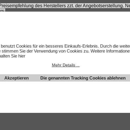
 Preisempfehlung des Herstellers zzt. der Angebotserstellung.
rs.
 sich nicht um Kinderspielwaren, sondern um Hobbyartikel für 
rnommen werden. Abbildungen können ähnlich sein. Abgebildete
um des jeweiligen Inhabers.
lten.
 benutzt Cookies für ein besseres Einkaufs-Erlebnis. Durch die weit
e stimmen Sie der Verwendung von Cookies zu. Weitere Informatione
alten Sie hier
Mehr Details ...
Akzeptieren
Die genannten Tracking Cookies ablehnen