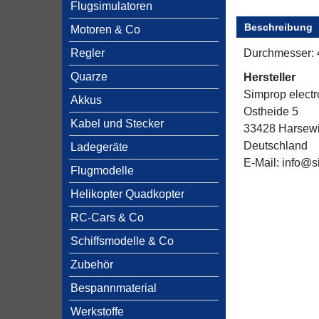
Flugsimulatoren
Beschreibung
Motoren & Co
Regler
Durchmesser:
Quarze
Hersteller
Simprop elect
Akkus
Ostheide 5
Kabel und Stecker
33428 Harsewi
Deutschland
Ladegeräte
E-Mail: info@
Flugmodelle
Helikopter Quadkopter
RC-Cars & Co
Schiffsmodelle & Co
Zubehör
Bespannmaterial
Werkstoffe