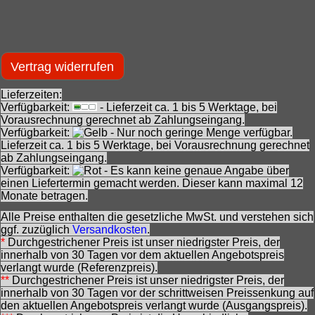
Vertrag widerrufen
Lieferzeiten:
Verfügbarkeit:
- Lieferzeit ca. 1 bis 5 Werktage, bei
Vorausrechnung gerechnet ab Zahlungseingang.
Verfügbarkeit:
- Nur noch geringe Menge verfügbar.
Lieferzeit ca. 1 bis 5 Werktage, bei Vorausrechnung gerechnet
ab Zahlungseingang.
Verfügbarkeit:
- Es kann keine genaue Angabe über
einen Liefertermin gemacht werden. Dieser kann maximal 12
Monate betragen.
Alle Preise enthalten die gesetzliche MwSt. und verstehen sich
ggf. zuzüglich
Versandkosten
.
*
Durchgestrichener Preis ist unser niedrigster Preis, der
innerhalb von 30 Tagen vor dem aktuellen Angebotspreis
verlangt wurde (Referenzpreis).
**
Durchgestrichener Preis ist unser niedrigster Preis, der
innerhalb von 30 Tagen vor der schrittweisen Preissenkung auf
den aktuellen Angebotspreis verlangt wurde (Ausgangspreis).