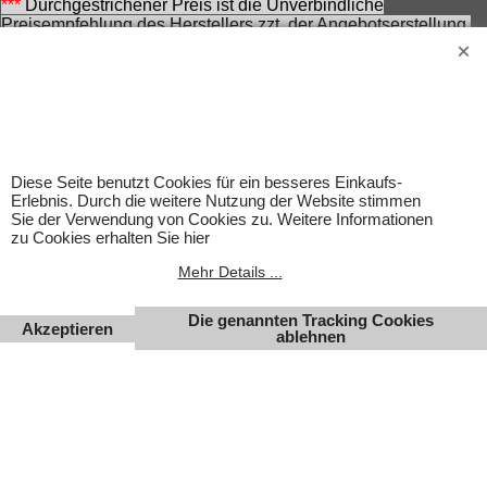
***
Durchgestrichener Preis ist die Unverbindliche
Preisempfehlung des Herstellers zzt. der Angebotserstellung.
Nennung ohne Gewähr und vorbehaltlich einer
zwischenzeitlichen Änderung seitens des Herstellers.
Achtung! Bei den angebotenen Artikeln handelt es sich nicht
um Kinderspielwaren, sondern um Hobbyartikel für
Erwachsene.
Für Produktinformationen kann keine Haftung übernommen
werden. Abbildungen können ähnlich sein. Abgebildetes
Diese Seite benutzt Cookies für ein besseres Einkaufs-
Zubehör gehört nicht zum Lieferumfang. Eingetragene
Erlebnis. Durch die weitere Nutzung der Website stimmen
Warenzeichen und Logos sind Eigentum des jeweiligen
Sie der Verwendung von Cookies zu. Weitere Informationen
Inhabers.
zu Cookies erhalten Sie hier
Änderungen, Irrtümer und Zwischenverkauf vorbehalten.
Mehr Details ...
Die genannten Tracking Cookies
Akzeptieren
ablehnen