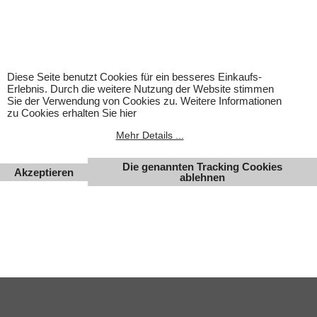
Für Produktinformationen kann keine Haftung übernommen
werden. Abbildungen können ähnlich sein. Abgebildetes
Zubehör gehört nicht zum Lieferumfang. Eingetragene
Warenzeichen und Logos sind Eigentum des jeweiligen
Inhabers.
Diese Seite benutzt Cookies für ein besseres Einkaufs-
Änderungen, Irrtümer und Zwischenverkauf vorbehalten.
Erlebnis. Durch die weitere Nutzung der Website stimmen
Sie der Verwendung von Cookies zu. Weitere Informationen
zu Cookies erhalten Sie hier
Mehr Details ...
Die genannten Tracking Cookies
Akzeptieren
ablehnen