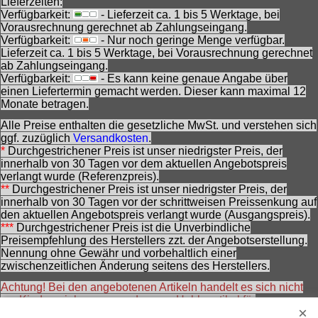
Lieferzeiten:
Verfügbarkeit:
- Lieferzeit ca. 1 bis 5 Werktage, bei
Vorausrechnung gerechnet ab Zahlungseingang.
Verfügbarkeit:
- Nur noch geringe Menge verfügbar.
Lieferzeit ca. 1 bis 5 Werktage, bei Vorausrechnung gerechnet
ab Zahlungseingang.
Verfügbarkeit:
- Es kann keine genaue Angabe über
einen Liefertermin gemacht werden. Dieser kann maximal 12
Monate betragen.
Alle Preise enthalten die gesetzliche MwSt. und verstehen sich
ggf. zuzüglich
Versandkosten
.
*
Durchgestrichener Preis ist unser niedrigster Preis, der
innerhalb von 30 Tagen vor dem aktuellen Angebotspreis
verlangt wurde (Referenzpreis).
**
Durchgestrichener Preis ist unser niedrigster Preis, der
innerhalb von 30 Tagen vor der schrittweisen Preissenkung auf
den aktuellen Angebotspreis verlangt wurde (Ausgangspreis).
***
Durchgestrichener Preis ist die Unverbindliche
Preisempfehlung des Herstellers zzt. der Angebotserstellung.
Nennung ohne Gewähr und vorbehaltlich einer
zwischenzeitlichen Änderung seitens des Herstellers.
Achtung! Bei den angebotenen Artikeln handelt es sich nicht
um Kinderspielwaren, sondern um Hobbyartikel für
Erwachsene.