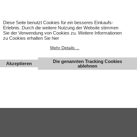
um Kinderspielwaren, sondern um Hobbyartikel für
Erwachsene.
Für Produktinformationen kann keine Haftung übernommen
werden. Abbildungen können ähnlich sein. Abgebildetes
Diese Seite benutzt Cookies für ein besseres Einkaufs-
Zubehör gehört nicht zum Lieferumfang. Eingetragene
Erlebnis. Durch die weitere Nutzung der Website stimmen
Warenzeichen und Logos sind Eigentum des jeweiligen
Sie der Verwendung von Cookies zu. Weitere Informationen
Inhabers.
zu Cookies erhalten Sie hier
Änderungen, Irrtümer und Zwischenverkauf vorbehalten.
Mehr Details ...
Die genannten Tracking Cookies
Akzeptieren
ablehnen