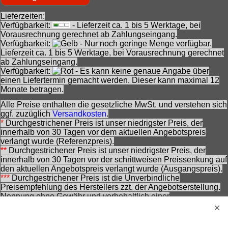
Lieferzeiten:
Verfügbarkeit:
- Lieferzeit ca. 1 bis 5 Werktage, bei
Vorausrechnung gerechnet ab Zahlungseingang.
Verfügbarkeit:
- Nur noch geringe Menge verfügbar.
Lieferzeit ca. 1 bis 5 Werktage, bei Vorausrechnung gerechnet
ab Zahlungseingang.
Verfügbarkeit:
- Es kann keine genaue Angabe über
einen Liefertermin gemacht werden. Dieser kann maximal 12
Monate betragen.
Alle Preise enthalten die gesetzliche MwSt. und verstehen sich
ggf. zuzüglich
Versandkosten
.
*
Durchgestrichener Preis ist unser niedrigster Preis, der
innerhalb von 30 Tagen vor dem aktuellen Angebotspreis
verlangt wurde (Referenzpreis).
**
Durchgestrichener Preis ist unser niedrigster Preis, der
innerhalb von 30 Tagen vor der schrittweisen Preissenkung auf
den aktuellen Angebotspreis verlangt wurde (Ausgangspreis).
***
Durchgestrichener Preis ist die Unverbindliche
Preisempfehlung des Herstellers zzt. der Angebotserstellung.
Nennung ohne Gewähr und vorbehaltlich einer
zwischenzeitlichen Änderung seitens des Herstellers.
Achtung! Bei den angebotenen Artikeln handelt es sich nicht