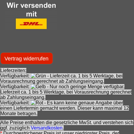
Vertrag widerrufen
Lieferzeiten:
Verfügbarkeit:
- Lieferzeit ca. 1 bis 5 Werktage, bei
Vorausrechnung gerechnet ab Zahlungseingang.
Verfügbarkeit:
- Nur noch geringe Menge verfügbar.
Lieferzeit ca. 1 bis 5 Werktage, bei Vorausrechnung gerechnet
ab Zahlungseingang.
Verfügbarkeit:
- Es kann keine genaue Angabe über
einen Liefertermin gemacht werden. Dieser kann maximal 12
Monate betragen.
Alle Preise enthalten die gesetzliche MwSt. und verstehen sich
ggf. zuzüglich
Versandkosten
.
*
Durchgestrichener Preis ist unser niedrigster Preis, der