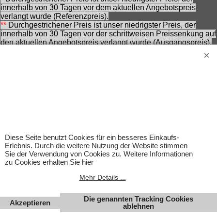
innerhalb von 30 Tagen vor dem aktuellen Angebotspreis
verlangt wurde (Referenzpreis).
**
Durchgestrichener Preis ist unser niedrigster Preis, der
innerhalb von 30 Tagen vor der schrittweisen Preissenkung auf
den aktuellen Angebotspreis verlangt wurde (Ausgangspreis).
***
Durchgestrichener Preis ist die Unverbindliche
Preisempfehlung des Herstellers zzt. der Angebotserstellung.
Nennung ohne Gewähr und vorbehaltlich einer
zwischenzeitlichen Änderung seitens des Herstellers.
Achtung! Bei den angebotenen Artikeln handelt es sich nicht
um Kinderspielwaren, sondern um Hobbyartikel für
Erwachsene.
Für Produktinformationen kann keine Haftung übernommen
werden. Abbildungen können ähnlich sein. Abgebildetes
Zubehör gehört nicht zum Lieferumfang. Eingetragene
Diese Seite benutzt Cookies für ein besseres Einkaufs-
Warenzeichen und Logos sind Eigentum des jeweiligen
Erlebnis. Durch die weitere Nutzung der Website stimmen
Inhabers.
Sie der Verwendung von Cookies zu. Weitere Informationen
zu Cookies erhalten Sie hier
Änderungen, Irrtümer und Zwischenverkauf vorbehalten.
Mehr Details ...
Die genannten Tracking Cookies
Akzeptieren
ablehnen