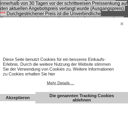
innerhalb von 30 Tagen vor der schrittweisen Preissenkung auf
den aktuellen Angebotspreis verlangt wurde (Ausgangspreis).
***
Durchgestrichener Preis ist die Unverbindliche
Preisempfehlung des Herstellers zzt. der Angebotserstellung.
Nennung ohne Gewähr und vorbehaltlich einer
zwischenzeitlichen Änderung seitens des Herstellers.
Achtung! Bei den angebotenen Artikeln handelt es sich nicht
um Kinderspielwaren, sondern um Hobbyartikel für
Erwachsene.
Für Produktinformationen kann keine Haftung übernommen
werden. Abbildungen können ähnlich sein. Abgebildetes
Diese Seite benutzt Cookies für ein besseres Einkaufs-
Zubehör gehört nicht zum Lieferumfang. Eingetragene
Erlebnis. Durch die weitere Nutzung der Website stimmen
Warenzeichen und Logos sind Eigentum des jeweiligen
Sie der Verwendung von Cookies zu. Weitere Informationen
Inhabers.
zu Cookies erhalten Sie hier
Änderungen, Irrtümer und Zwischenverkauf vorbehalten.
Mehr Details ...
Die genannten Tracking Cookies
Akzeptieren
ablehnen