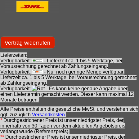
Vertrag widerrufen
Lieferzeiten:
Verfügbarkeit:
- Lieferzeit ca. 1 bis 5 Werktage, bei
Vorausrechnung gerechnet ab Zahlungseingang.
Verfügbarkeit:
- Nur noch geringe Menge verfügbar.
Lieferzeit ca. 1 bis 5 Werktage, bei Vorausrechnung gerechnet
ab Zahlungseingang.
Verfügbarkeit:
- Es kann keine genaue Angabe über
einen Liefertermin gemacht werden. Dieser kann maximal 12
Monate betragen.
Alle Preise enthalten die gesetzliche MwSt. und verstehen sich
ggf. zuzüglich
Versandkosten
.
*
Durchgestrichener Preis ist unser niedrigster Preis, der
innerhalb von 30 Tagen vor dem aktuellen Angebotspreis
verlangt wurde (Referenzpreis).
**
Durchgestrichener Preis ist unser niedrigster Preis, der