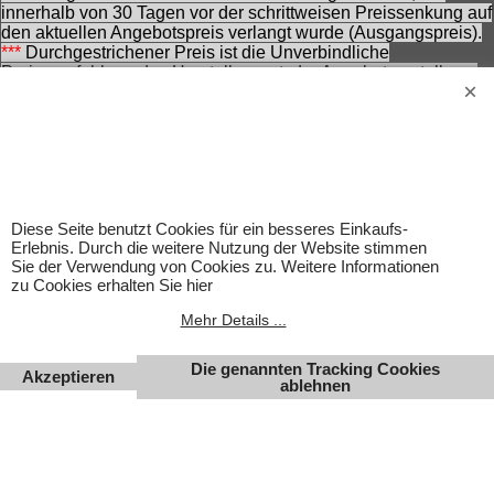
innerhalb von 30 Tagen vor der schrittweisen Preissenkung auf
den aktuellen Angebotspreis verlangt wurde (Ausgangspreis).
***
Durchgestrichener Preis ist die Unverbindliche
Preisempfehlung des Herstellers zzt. der Angebotserstellung.
Nennung ohne Gewähr und vorbehaltlich einer
zwischenzeitlichen Änderung seitens des Herstellers.
Achtung! Bei den angebotenen Artikeln handelt es sich nicht
um Kinderspielwaren, sondern um Hobbyartikel für
Erwachsene.
Für Produktinformationen kann keine Haftung übernommen
werden. Abbildungen können ähnlich sein. Abgebildetes
Diese Seite benutzt Cookies für ein besseres Einkaufs-
Zubehör gehört nicht zum Lieferumfang. Eingetragene
Erlebnis. Durch die weitere Nutzung der Website stimmen
Warenzeichen und Logos sind Eigentum des jeweiligen
Sie der Verwendung von Cookies zu. Weitere Informationen
Inhabers.
zu Cookies erhalten Sie hier
Änderungen, Irrtümer und Zwischenverkauf vorbehalten.
Mehr Details ...
Die genannten Tracking Cookies
Akzeptieren
ablehnen