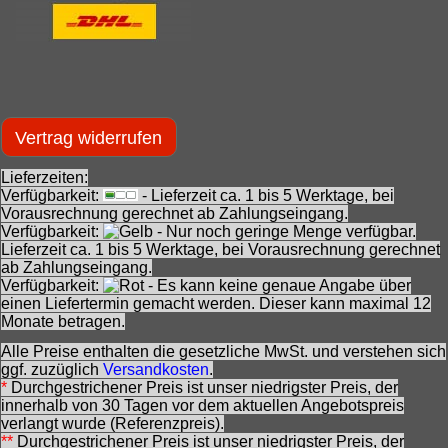
Vertrag widerrufen
Lieferzeiten:
Verfügbarkeit:
- Lieferzeit ca. 1 bis 5 Werktage, bei
Vorausrechnung gerechnet ab Zahlungseingang.
Verfügbarkeit:
- Nur noch geringe Menge verfügbar.
Lieferzeit ca. 1 bis 5 Werktage, bei Vorausrechnung gerechnet
ab Zahlungseingang.
Verfügbarkeit:
- Es kann keine genaue Angabe über
einen Liefertermin gemacht werden. Dieser kann maximal 12
Monate betragen.
Alle Preise enthalten die gesetzliche MwSt. und verstehen sich
ggf. zuzüglich
Versandkosten
.
*
Durchgestrichener Preis ist unser niedrigster Preis, der
innerhalb von 30 Tagen vor dem aktuellen Angebotspreis
verlangt wurde (Referenzpreis).
**
Durchgestrichener Preis ist unser niedrigster Preis, der