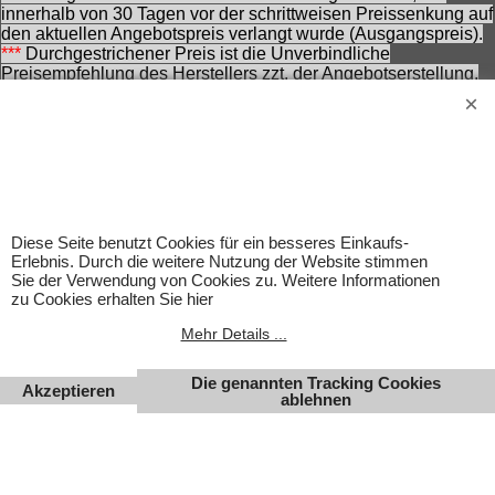
innerhalb von 30 Tagen vor der schrittweisen Preissenkung auf
den aktuellen Angebotspreis verlangt wurde (Ausgangspreis).
***
Durchgestrichener Preis ist die Unverbindliche
Preisempfehlung des Herstellers zzt. der Angebotserstellung.
Nennung ohne Gewähr und vorbehaltlich einer
zwischenzeitlichen Änderung seitens des Herstellers.
Achtung! Bei den angebotenen Artikeln handelt es sich nicht
um Kinderspielwaren, sondern um Hobbyartikel für
Erwachsene.
Für Produktinformationen kann keine Haftung übernommen
werden. Abbildungen können ähnlich sein. Abgebildetes
Diese Seite benutzt Cookies für ein besseres Einkaufs-
Zubehör gehört nicht zum Lieferumfang. Eingetragene
Erlebnis. Durch die weitere Nutzung der Website stimmen
Warenzeichen und Logos sind Eigentum des jeweiligen
Sie der Verwendung von Cookies zu. Weitere Informationen
Inhabers.
zu Cookies erhalten Sie hier
Änderungen, Irrtümer und Zwischenverkauf vorbehalten.
Mehr Details ...
Die genannten Tracking Cookies
Akzeptieren
ablehnen