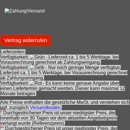
Vertrag widerrufen
Lieferzeiten:
Verfügbarkeit:
- Lieferzeit ca. 1 bis 5 Werktage, bei
Vorausrechnung gerechnet ab Zahlungseingang.
Verfügbarkeit:
- Nur noch geringe Menge verfügbar.
Lieferzeit ca. 1 bis 5 Werktage, bei Vorausrechnung gerechnet
ab Zahlungseingang.
Verfügbarkeit:
- Es kann keine genaue Angabe über
einen Liefertermin gemacht werden. Dieser kann maximal 12
Monate betragen.
Alle Preise enthalten die gesetzliche MwSt. und verstehen sich
ggf. zuzüglich
Versandkosten
.
*
Durchgestrichener Preis ist unser niedrigster Preis, der
innerhalb von 30 Tagen vor dem aktuellen Angebotspreis
verlangt wurde (Referenzpreis).
**
Durchgestrichener Preis ist unser niedrigster Preis, der