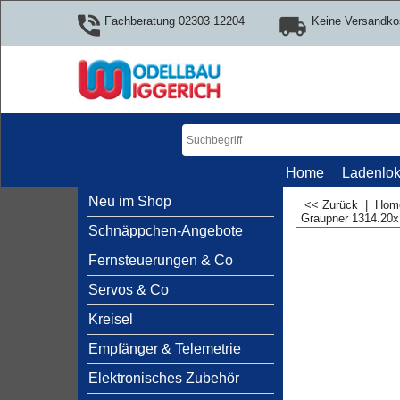
Fachberatung 02303 12204
Keine Versandko
Home
Ladenlok
Neu im Shop
<< Zurück
|
Ho
Graupner 1314.20x
Schnäppchen-Angebote
Fernsteuerungen & Co
Servos & Co
Kreisel
Empfänger & Telemetrie
Elektronisches Zubehör