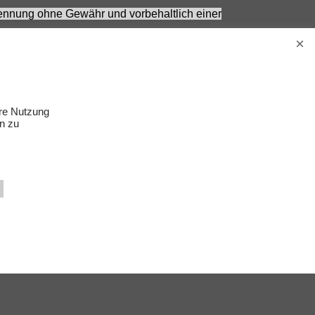
 Nennung ohne Gewähr und vorbehaltlich einer
Erwachsene.
s Zubehör gehört nicht zum Lieferumfang.
ere Nutzung
n zu