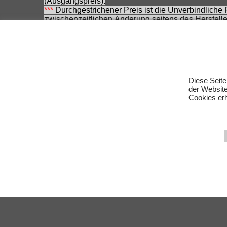
(Ausgangspreis).
***
Durchgestrichener Preis ist die Unverbindliche
zwischenzeitlichen Änderung seitens des Herstelle
Achtung! Bei den angebotenen Artikeln handelt es
Für Produktinformationen kann keine Haftung übe
Eingetragene Warenzeichen und Logos sind Eigent
Änderungen, Irrtümer und Zwischenverkauf vorbeha
Diese Seite
der Websit
Cookies erh