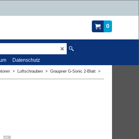
0
sum
Datenschutz
otoren
>
Luftschrauben
>
Graupner G-Sonic 2-Blatt
>