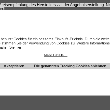
 Preisempfehlung des Herstellers zzt. der Angebotserstellung.
rs.
 sich nicht um Kinderspielwaren, sondern um Hobbyartikel für 
rnommen werden. Abbildungen können ähnlich sein. Abgebildete
um des jeweiligen Inhabers.
lten.
 benutzt Cookies für ein besseres Einkaufs-Erlebnis. Durch die weit
e stimmen Sie der Verwendung von Cookies zu. Weitere Informatione
alten Sie hier
Mehr Details ...
Akzeptieren
Die genannten Tracking Cookies ablehnen