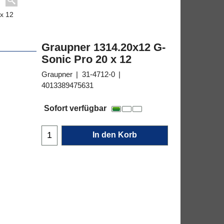
x 12
Graupner 1314.20x12 G-
Sonic Pro 20 x 12
Graupner
31-4712-0
4013389475631
25.95
€
Sofort verfügbar
In den Korb