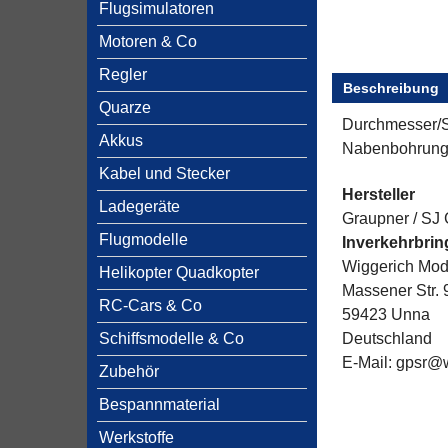
Flugsimulatoren
Motoren & Co
Regler
Beschreibung
Quarze
Durchmesser/S
Akkus
Nabenbohrung
Kabel und Stecker
Hersteller
Ladegeräte
Graupner / SJ
Flugmodelle
Inverkehrbri
Wiggerich Mo
Helikopter Quadkopter
Massener Str. 
RC-Cars & Co
59423 Unna
Schiffsmodelle & Co
Deutschland
E-Mail: gpsr@
Zubehör
Bespannmaterial
Werkstoffe