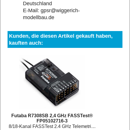
Deutschland
E-Mail: gpsr@wiggerich-
modellbau.de
Kunden, die diesen Artikel gekauft haben,
kauften auch:
Futaba R7308SB 2,4 GHz FASSTest®
FP05102716-3
8/18-Kanal FASSTest 2.4 GHz Telemetrie-Empfänger mit S.BUS/S.BUS2 und Dual RX Link und 2 Dipol-Antennen. FASSTest26 Kanal kompatibel Nicht für FASST-Sender geeignet.