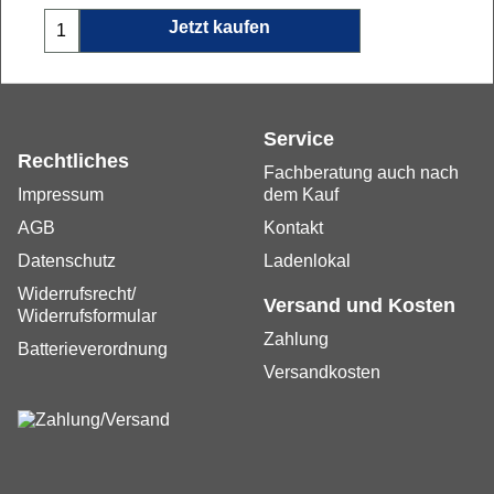
Jetzt kaufen
Service
Rechtliches
Fachberatung auch nach
Impressum
dem Kauf
AGB
Kontakt
Datenschutz
Ladenlokal
Widerrufsrecht/
Versand und Kosten
Widerrufsformular
Futaba R3008SB 2,4 GHz T-FHSS
FP05102609-3
Zahlung
Batterieverordnung
8/18-Kanal T-FHSS Air 2.4 GHz Telemetrie-Empfänger mit S.BUS2 Nicht für FASST-Sender oder S-FHSS-Sender geeignet. Mehr als 10 sofort verfügbar!
Versandkosten
Mehr Infos