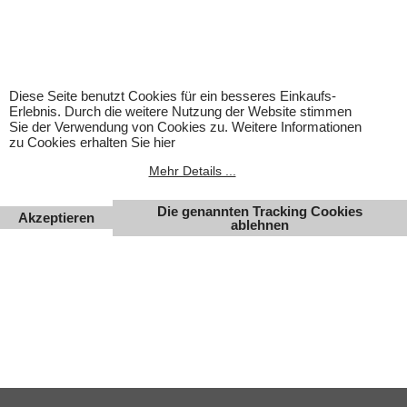
Achtung! Bei den angebotenen Artikeln handelt es sich nicht
um Kinderspielwaren, sondern um Hobbyartikel für
Erwachsene.
Für Produktinformationen kann keine Haftung übernommen
werden. Abbildungen können ähnlich sein. Abgebildetes
Diese Seite benutzt Cookies für ein besseres Einkaufs-
Zubehör gehört nicht zum Lieferumfang. Eingetragene
Erlebnis. Durch die weitere Nutzung der Website stimmen
Warenzeichen und Logos sind Eigentum des jeweiligen
Sie der Verwendung von Cookies zu. Weitere Informationen
Inhabers.
zu Cookies erhalten Sie hier
Änderungen, Irrtümer und Zwischenverkauf vorbehalten.
Mehr Details ...
Die genannten Tracking Cookies
Akzeptieren
ablehnen