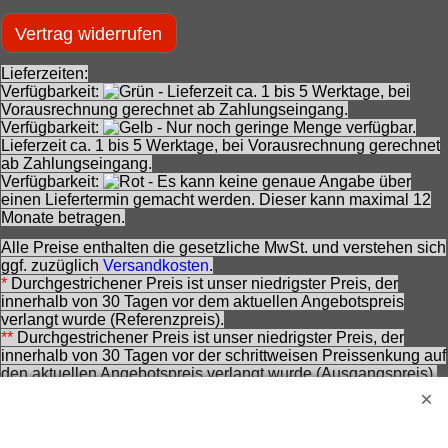
Vertrag widerrufen
Lieferzeiten:
Verfügbarkeit:
- Lieferzeit ca. 1 bis 5 Werktage, bei
Vorausrechnung gerechnet ab Zahlungseingang.
Verfügbarkeit:
- Nur noch geringe Menge verfügbar.
Lieferzeit ca. 1 bis 5 Werktage, bei Vorausrechnung gerechnet
ab Zahlungseingang.
Verfügbarkeit:
- Es kann keine genaue Angabe über
einen Liefertermin gemacht werden. Dieser kann maximal 12
Monate betragen.
Alle Preise enthalten die gesetzliche MwSt. und verstehen sich
ggf. zuzüglich
Versandkosten
.
*
Durchgestrichener Preis ist unser niedrigster Preis, der
innerhalb von 30 Tagen vor dem aktuellen Angebotspreis
verlangt wurde (Referenzpreis).
**
Durchgestrichener Preis ist unser niedrigster Preis, der
innerhalb von 30 Tagen vor der schrittweisen Preissenkung auf
Jetzt kaufen
den aktuellen Angebotspreis verlangt wurde (Ausgangspreis).
***
Durchgestrichener Preis ist die Unverbindliche
Preisempfehlung des Herstellers zzt. der Angebotserstellung.
Nennung ohne Gewähr und vorbehaltlich einer
zwischenzeitlichen Änderung seitens des Herstellers.