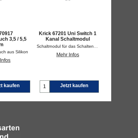
 70917
Krick 67201 Uni Switch 1
BEC-Buchse
ch 3,5 / 5,5
Kanal Schaltmodul
m
Schaltmodul für das Schalten von Sonderfunktionen
Mehr 
uch aus Silikon
Mehr Infos
Infos
zt kaufen
Jetzt kaufen
Jetz