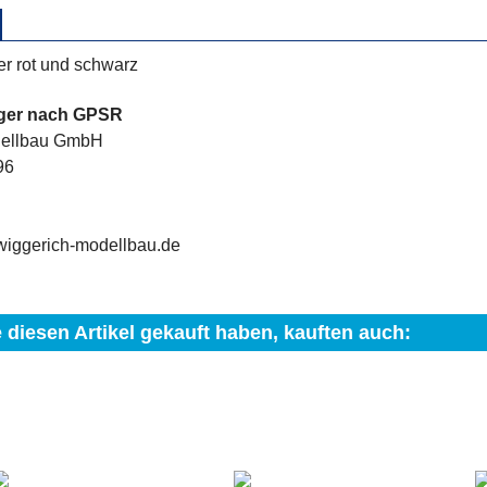
ter rot und schwarz
nger nach GPSR
dellbau GmbH
96
wiggerich-modellbau.de
 diesen Artikel gekauft haben, kauften auch: