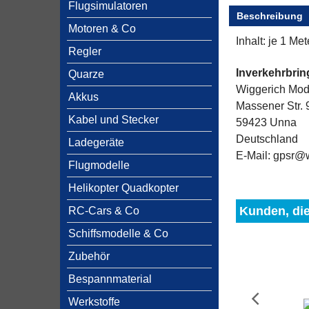
Flugsimulatoren
Beschreibung
Motoren & Co
Inhalt: je 1 Me
Regler
Inverkehrbri
Quarze
Wiggerich Mo
Akkus
Massener Str. 
Kabel und Stecker
59423 Unna
Deutschland
Ladegeräte
E-Mail: gpsr@
Flugmodelle
Helikopter Quadkopter
Kunden, die
RC-Cars & Co
Schiffsmodelle & Co
Zubehör
Bespannmaterial
Werkstoffe