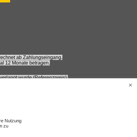
erechnet ab Zahlungseingang.
al 12 Monate betragen.
verlangt wurde (Referenzpreis).
ung auf den aktuellen Angebotspreis verlangt wurde
 Nennung ohne Gewähr und vorbehaltlich einer
Erwachsene.
s Zubehör gehört nicht zum Lieferumfang.
ere Nutzung
n zu