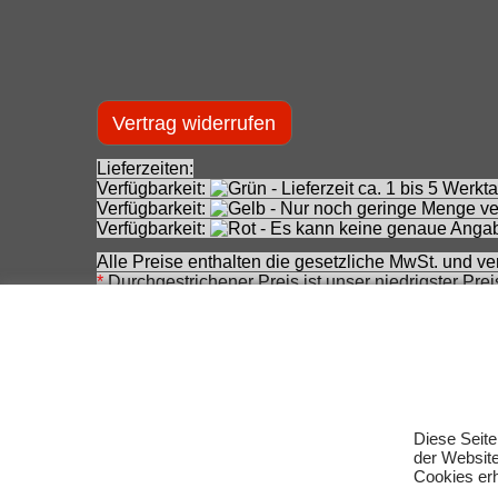
Vertrag widerrufen
Lieferzeiten:
Verfügbarkeit:
- Lieferzeit ca. 1 bis 5 Wer
Verfügbarkeit:
- Nur noch geringe Menge ver
Verfügbarkeit:
- Es kann keine genaue Angab
Alle Preise enthalten die gesetzliche MwSt. und ve
*
Durchgestrichener Preis ist unser niedrigster Pre
**
Durchgestrichener Preis ist unser niedrigster Pr
(Ausgangspreis).
***
Durchgestrichener Preis ist die Unverbindliche
zwischenzeitlichen Änderung seitens des Herstelle
Achtung! Bei den angebotenen Artikeln handelt es
Für Produktinformationen kann keine Haftung übe
Eingetragene Warenzeichen und Logos sind Eigent
Diese Seite
der Websit
Änderungen, Irrtümer und Zwischenverkauf vorbeha
Cookies erh