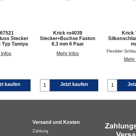
 67521
Krick ro4039
Krick
luss Stecker
Stecker+Buchse Faston
Silkonschlau
 Typ Tamiya
6,3 mm 6 Paar
m
Flexibler Schla
 Infos
Mehr Infos
Mehr 
zt kaufen
Jetzt kaufen
Jet
Versand und Kosten
Zahlung