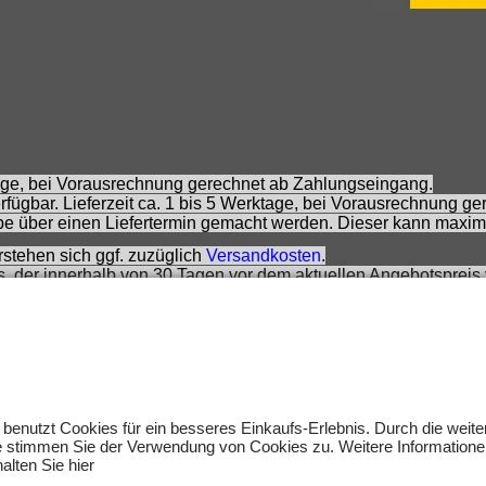
ktage, bei Vorausrechnung gerechnet ab Zahlungseingang.
fügbar. Lieferzeit ca. 1 bis 5 Werktage, bei Vorausrechnung g
e über einen Liefertermin gemacht werden. Dieser kann maxim
rstehen sich ggf. zuzüglich
Versandkosten
.
is, der innerhalb von 30 Tagen vor dem aktuellen Angebotspreis 
eis, der innerhalb von 30 Tagen vor der schrittweisen Preissenk
 Preisempfehlung des Herstellers zzt. der Angebotserstellung.
rs.
 sich nicht um Kinderspielwaren, sondern um Hobbyartikel für 
rnommen werden. Abbildungen können ähnlich sein. Abgebildete
um des jeweiligen Inhabers.
 benutzt Cookies für ein besseres Einkaufs-Erlebnis. Durch die weit
e stimmen Sie der Verwendung von Cookies zu. Weitere Informatione
lten.
alten Sie hier