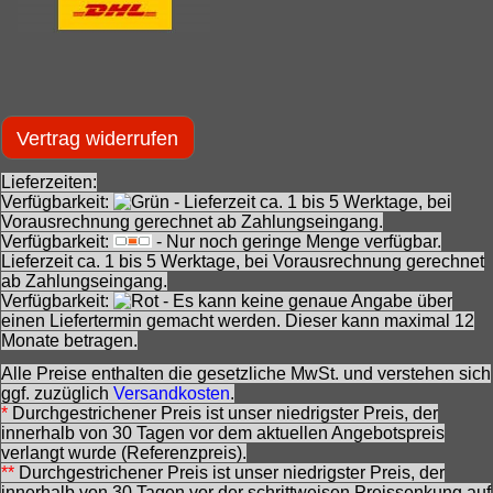
Vertrag widerrufen
Lieferzeiten:
Verfügbarkeit:
- Lieferzeit ca. 1 bis 5 Werktage, bei
Vorausrechnung gerechnet ab Zahlungseingang.
Verfügbarkeit:
- Nur noch geringe Menge verfügbar.
Lieferzeit ca. 1 bis 5 Werktage, bei Vorausrechnung gerechnet
ab Zahlungseingang.
Verfügbarkeit:
- Es kann keine genaue Angabe über
einen Liefertermin gemacht werden. Dieser kann maximal 12
Monate betragen.
Alle Preise enthalten die gesetzliche MwSt. und verstehen sich
ggf. zuzüglich
Versandkosten
.
*
Durchgestrichener Preis ist unser niedrigster Preis, der
innerhalb von 30 Tagen vor dem aktuellen Angebotspreis
verlangt wurde (Referenzpreis).
**
Durchgestrichener Preis ist unser niedrigster Preis, der
innerhalb von 30 Tagen vor der schrittweisen Preissenkung auf