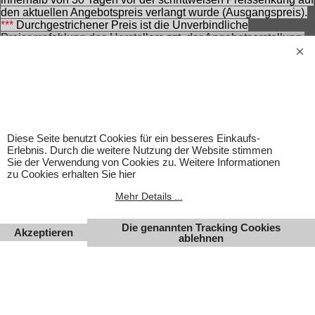
den aktuellen Angebotspreis verlangt wurde (Ausgangspreis).
***
Durchgestrichener Preis ist die Unverbindliche
Preisempfehlung des Herstellers zzt. der Angebotserstellung.
Nennung ohne Gewähr und vorbehaltlich einer
zwischenzeitlichen Änderung seitens des Herstellers.
Achtung! Bei den angebotenen Artikeln handelt es sich nicht
um Kinderspielwaren, sondern um Hobbyartikel für
Erwachsene.
Für Produktinformationen kann keine Haftung übernommen
werden. Abbildungen können ähnlich sein. Abgebildetes
Diese Seite benutzt Cookies für ein besseres Einkaufs-
Zubehör gehört nicht zum Lieferumfang. Eingetragene
Erlebnis. Durch die weitere Nutzung der Website stimmen
Warenzeichen und Logos sind Eigentum des jeweiligen
Sie der Verwendung von Cookies zu. Weitere Informationen
Inhabers.
zu Cookies erhalten Sie hier
Änderungen, Irrtümer und Zwischenverkauf vorbehalten.
Mehr Details ...
Die genannten Tracking Cookies
Akzeptieren
ablehnen