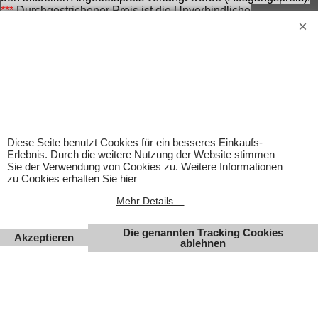
***
Durchgestrichener Preis ist die Unverbindliche
Preisempfehlung des Herstellers zzt. der Angebotserstellung.
Nennung ohne Gewähr und vorbehaltlich einer
zwischenzeitlichen Änderung seitens des Herstellers.
Achtung! Bei den angebotenen Artikeln handelt es sich nicht
um Kinderspielwaren, sondern um Hobbyartikel für
Erwachsene.
Für Produktinformationen kann keine Haftung übernommen
werden. Abbildungen können ähnlich sein. Abgebildetes
Zubehör gehört nicht zum Lieferumfang. Eingetragene
Diese Seite benutzt Cookies für ein besseres Einkaufs-
Warenzeichen und Logos sind Eigentum des jeweiligen
Erlebnis. Durch die weitere Nutzung der Website stimmen
Inhabers.
Sie der Verwendung von Cookies zu. Weitere Informationen
zu Cookies erhalten Sie hier
Änderungen, Irrtümer und Zwischenverkauf vorbehalten.
Mehr Details ...
Die genannten Tracking Cookies
Akzeptieren
ablehnen