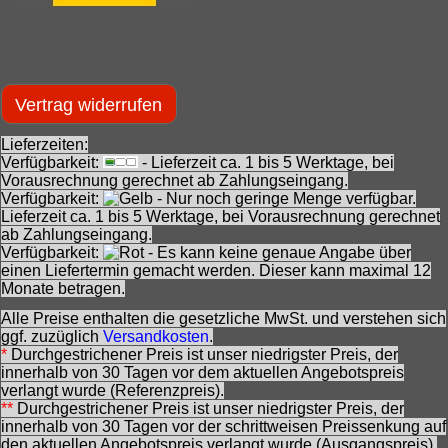
Vertrag widerrufen
Lieferzeiten:
Verfügbarkeit:
- Lieferzeit ca. 1 bis 5 Werktage, bei
Vorausrechnung gerechnet ab Zahlungseingang.
Verfügbarkeit:
- Nur noch geringe Menge verfügbar.
Lieferzeit ca. 1 bis 5 Werktage, bei Vorausrechnung gerechnet
ab Zahlungseingang.
Verfügbarkeit:
- Es kann keine genaue Angabe über
einen Liefertermin gemacht werden. Dieser kann maximal 12
Monate betragen.
Alle Preise enthalten die gesetzliche MwSt. und verstehen sich
ggf. zuzüglich
Versandkosten
.
*
Durchgestrichener Preis ist unser niedrigster Preis, der
innerhalb von 30 Tagen vor dem aktuellen Angebotspreis
verlangt wurde (Referenzpreis).
**
Durchgestrichener Preis ist unser niedrigster Preis, der
innerhalb von 30 Tagen vor der schrittweisen Preissenkung auf
den aktuellen Angebotspreis verlangt wurde (Ausgangspreis).