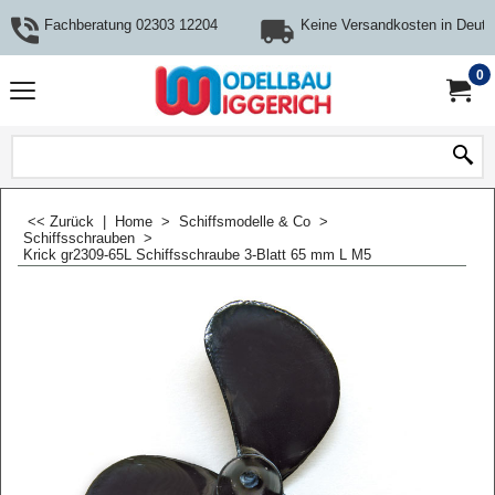
Fachberatung 02303 12204
Keine Versandkosten in Deuts
0
<< Zurück
|
Home
>
Schiffsmodelle & Co
>
Schiffsschrauben
>
Krick gr2309-65L Schiffsschraube 3-Blatt 65 mm L M5