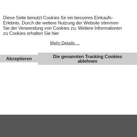
werden. Abbildungen können ähnlich sein. Abgebildetes
Zubehör gehört nicht zum Lieferumfang. Eingetragene
Warenzeichen und Logos sind Eigentum des jeweiligen
Diese Seite benutzt Cookies für ein besseres Einkaufs-
Inhabers.
Erlebnis. Durch die weitere Nutzung der Website stimmen
Sie der Verwendung von Cookies zu. Weitere Informationen
Änderungen, Irrtümer und Zwischenverkauf vorbehalten.
zu Cookies erhalten Sie hier
Mehr Details ...
Die genannten Tracking Cookies
Akzeptieren
ablehnen