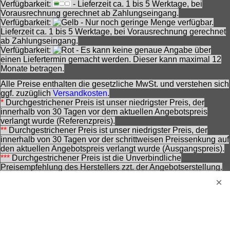
Verfügbarkeit:
- Lieferzeit ca. 1 bis 5 Werktage, bei
Vorausrechnung gerechnet ab Zahlungseingang.
Verfügbarkeit:
- Nur noch geringe Menge verfügbar.
Lieferzeit ca. 1 bis 5 Werktage, bei Vorausrechnung gerechnet
ab Zahlungseingang.
Verfügbarkeit:
- Es kann keine genaue Angabe über
einen Liefertermin gemacht werden. Dieser kann maximal 12
Monate betragen.
Alle Preise enthalten die gesetzliche MwSt. und verstehen sich
ggf. zuzüglich
Versandkosten
.
*
Durchgestrichener Preis ist unser niedrigster Preis, der
innerhalb von 30 Tagen vor dem aktuellen Angebotspreis
verlangt wurde (Referenzpreis).
**
Durchgestrichener Preis ist unser niedrigster Preis, der
innerhalb von 30 Tagen vor der schrittweisen Preissenkung auf
den aktuellen Angebotspreis verlangt wurde (Ausgangspreis).
***
Durchgestrichener Preis ist die Unverbindliche
Preisempfehlung des Herstellers zzt. der Angebotserstellung.
Nennung ohne Gewähr und vorbehaltlich einer
zwischenzeitlichen Änderung seitens des Herstellers.
Achtung! Bei den angebotenen Artikeln handelt es sich nicht
um Kinderspielwaren, sondern um Hobbyartikel für
Erwachsene.
Für Produktinformationen kann keine Haftung übernommen