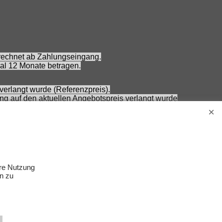
erechnet ab Zahlungseingang.
al 12 Monate betragen.
verlangt wurde (Referenzpreis).
ung auf den aktuellen Angebotspreis verlangt wurde
 Nennung ohne Gewähr und vorbehaltlich einer
Erwachsene.
s Zubehör gehört nicht zum Lieferumfang.
ere Nutzung
n zu