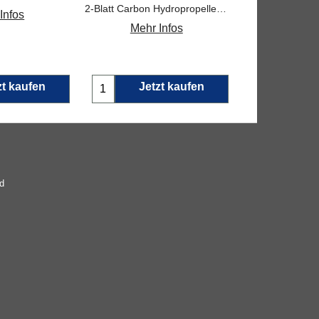
2-Blatt Carbon Hydropropeller der Serie 2318 Referenz: GRA 2318.36L
Infos
Mehr Infos
Mehr 
zt kaufen
Jetzt kaufen
Jetz