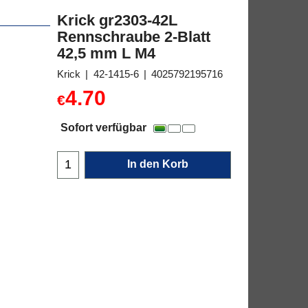
Krick gr2303-42L
Rennschraube 2-Blatt
42,5 mm L M4
Krick
42-1415-6
4025792195716
4.70
€
Sofort verfügbar
In den Korb