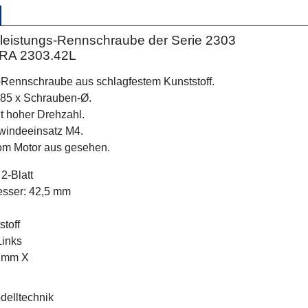
hleistungs-Rennschraube der Serie 2303
GRA 2303.42L
-Rennschraube aus schlagfestem Kunststoff.
,85 x Schrauben-Ø.
t hoher Drehzahl.
windeeinsatz M4.
vom Motor aus gesehen.
 2-Blatt
sser: 42,5 mm
4
tstoff
Links
0 mm X
delltechnik