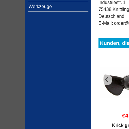
Industriestr. 1
Werkzeuge
75438 Knittlin
Deutschland
E-Mail: order@
Kunden, die
€
4
Krick g