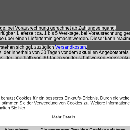
ktage, bei Vorausrechnung gerechnet ab Zahlungseingang.
fügbar. Lieferzeit ca. 1 bis 5 Werktage, bei Vorausrechnung g
e über einen Liefertermin gemacht werden. Dieser kann maxim
rstehen sich ggf. zuzüglich
Versandkosten
.
is, der innerhalb von 30 Tagen vor dem aktuellen Angebotspreis 
eis, der innerhalb von 30 Tagen vor der schrittweisen Preissenk
 Preisempfehlung des Herstellers zzt. der Angebotserstellung.
rs.
 sich nicht um Kinderspielwaren, sondern um Hobbyartikel für 
rnommen werden. Abbildungen können ähnlich sein. Abgebildete
um des jeweiligen Inhabers.
 benutzt Cookies für ein besseres Einkaufs-Erlebnis. Durch die weit
lten.
e stimmen Sie der Verwendung von Cookies zu. Weitere Informatione
alten Sie hier
Mehr Details ...
Akzeptieren
Die genannten Tracking Cookies ablehnen