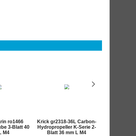
rin ro1466
Krick gr2318-36L Carbon-
Krick gr
be 3-Blatt 40
Hydropropeller K-Serie 2-
Rennschraube
L M4
Blatt 36 mm L M4
mm L