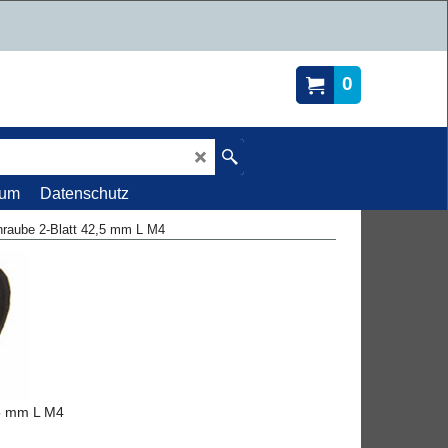
0
sum
Datenschutz
hraube 2-Blatt 42,5 mm L M4
,5 mm L M4