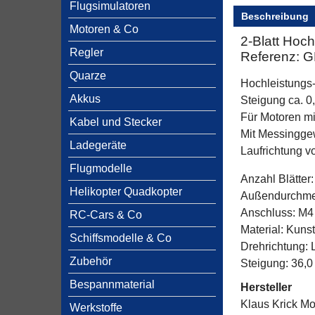
Flugsimulatoren
Beschreibung
Motoren & Co
2-Blatt Hoc
Regler
Referenz: 
Quarze
Hochleistungs
Akkus
Steigung ca. 0
Für Motoren mi
Kabel und Stecker
Mit Messingge
Ladegeräte
Laufrichtung 
Flugmodelle
Anzahl Blätter:
Helikopter Quadkopter
Außendurchme
Anschluss: M
RC-Cars & Co
Material: Kuns
Schiffsmodelle & Co
Drehrichtung: 
Zubehör
Steigung: 36,
Bespannmaterial
Hersteller
Klaus Krick Mo
Werkstoffe