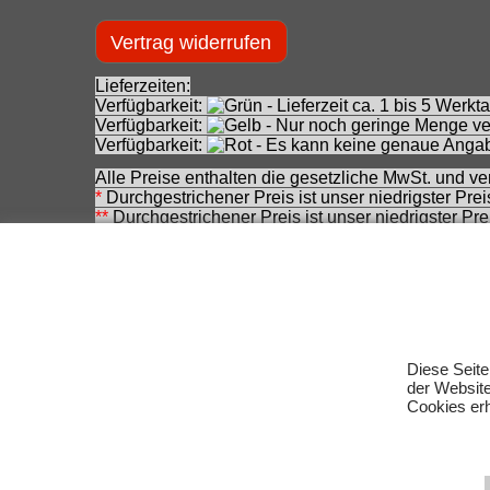
Vertrag widerrufen
Lieferzeiten:
Verfügbarkeit:
- Lieferzeit ca. 1 bis 5 Wer
Verfügbarkeit:
- Nur noch geringe Menge ver
Verfügbarkeit:
- Es kann keine genaue Angab
Alle Preise enthalten die gesetzliche MwSt. und ve
*
Durchgestrichener Preis ist unser niedrigster Pre
**
Durchgestrichener Preis ist unser niedrigster Pr
(Ausgangspreis).
***
Durchgestrichener Preis ist die Unverbindliche
zwischenzeitlichen Änderung seitens des Herstelle
Achtung! Bei den angebotenen Artikeln handelt es
Für Produktinformationen kann keine Haftung übe
Eingetragene Warenzeichen und Logos sind Eigent
Diese Seite
Änderungen, Irrtümer und Zwischenverkauf vorbeha
der Websit
Cookies erh