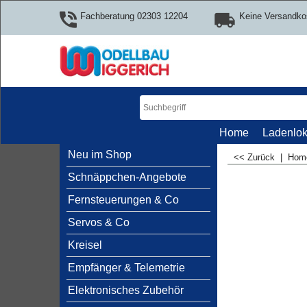
Fachberatung 02303 12204
Keine Versandko
Home
Ladenlok
Neu im Shop
<< Zurück
|
Ho
Schnäppchen-Angebote
Fernsteuerungen & Co
Servos & Co
Kreisel
Empfänger & Telemetrie
Elektronisches Zubehör