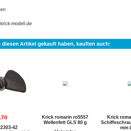
gen
krick-modell.de
 diesen Artikel gekauft haben, kauften auch:
.70
Krick romarin ro5557
Krick roma
Wellenfett GLS 80 g
Schiffsschrau
r2303-42
mm 