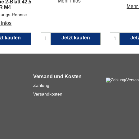
Mehr Infos
 2-Blatt 42,5
Mehr 
R M4
2-Blatt Hochleistungs-Rennschraube der Serie 2303 Referenz: GRA 2303.42
 Infos
zt kaufen
Jetzt kaufen
Jet
Versand und Kosten
Zahlung
Versandkosten