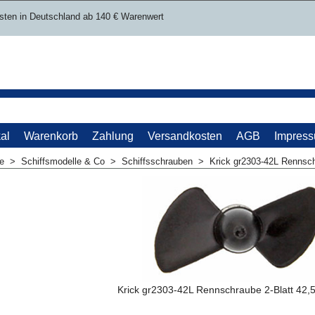
sten in Deutschland ab 140 € Warenwert
al
Warenkorb
Zahlung
Versandkosten
AGB
Impres
me
>
Schiffsmodelle & Co
>
Schiffsschrauben
>
Krick gr2303-42L Rennsc
Krick gr2303-42L Rennschraube 2-Blatt 42