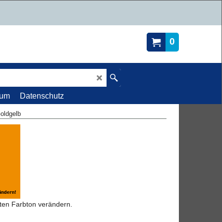
0
sum
Datenschutz
oldgelb
gten Farbton verändern.