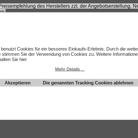
 Preisempfehlung des Herstellers zzt. der Angebotserstellung.
rs.
 sich nicht um Kinderspielwaren, sondern um Hobbyartikel für 
rnommen werden. Abbildungen können ähnlich sein. Abgebildete
um des jeweiligen Inhabers.
lten.
 benutzt Cookies für ein besseres Einkaufs-Erlebnis. Durch die weit
e stimmen Sie der Verwendung von Cookies zu. Weitere Informatione
alten Sie hier
Mehr Details ...
Akzeptieren
Die genannten Tracking Cookies ablehnen