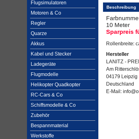
Flugsimulatoren
Beschreibung
Motoren & Co
Farbnummer
Regler
10 Meter
Sparpreis f
Quarze
Akkus
Rollenbreite: 
Kabel und Stecker
Hersteller
LANITZ - PR
Ladegeräte
Am Ritterschl
Flugmodelle
04179 Leipzig
Deutschland
Helikopter Quadkopter
E-Mail: info@o
RC-Cars & Co
Schiffsmodelle & Co
Zubehör
Bespannmaterial
Werkstoffe