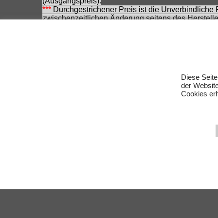
(Ausgangspreis).
***
Durchgestrichener Preis ist die Unverbindliche
zwischenzeitlichen Änderung seitens des Herstelle
Achtung! Bei den angebotenen Artikeln handelt es
Für Produktinformationen kann keine Haftung übe
Eingetragene Warenzeichen und Logos sind Eigent
Änderungen, Irrtümer und Zwischenverkauf vorbeha
Diese Seite
der Websit
Cookies erh