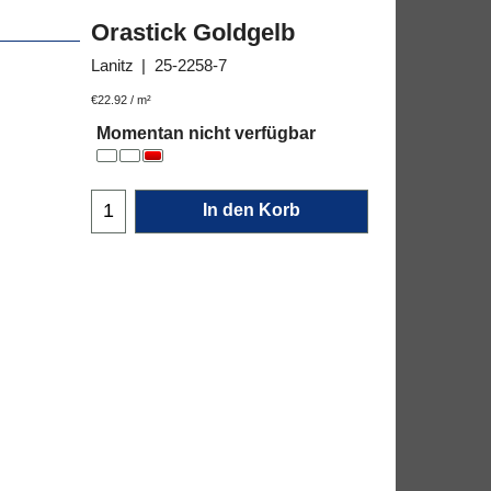
Orastick Goldgelb
Lanitz
25-2258-7
137.50
€
€22.92
/ m²
Momentan nicht verfügbar
In den Korb