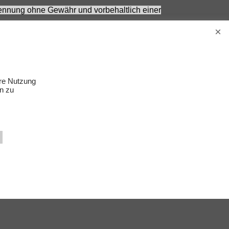
 Nennung ohne Gewähr und vorbehaltlich einer
Erwachsene.
s Zubehör gehört nicht zum Lieferumfang.
ere Nutzung
n zu