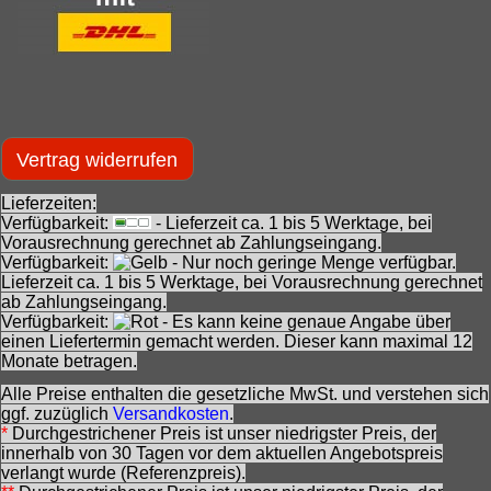
Vertrag widerrufen
Lieferzeiten:
Verfügbarkeit:
- Lieferzeit ca. 1 bis 5 Werktage, bei
Vorausrechnung gerechnet ab Zahlungseingang.
Verfügbarkeit:
- Nur noch geringe Menge verfügbar.
Lieferzeit ca. 1 bis 5 Werktage, bei Vorausrechnung gerechnet
ab Zahlungseingang.
Verfügbarkeit:
- Es kann keine genaue Angabe über
einen Liefertermin gemacht werden. Dieser kann maximal 12
Monate betragen.
Alle Preise enthalten die gesetzliche MwSt. und verstehen sich
ggf. zuzüglich
Versandkosten
.
*
Durchgestrichener Preis ist unser niedrigster Preis, der
innerhalb von 30 Tagen vor dem aktuellen Angebotspreis
verlangt wurde (Referenzpreis).