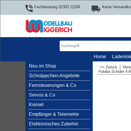
Fachberatung 02303 12204
Keine Versandko
Home
Ladenlok
Neu im Shop
<< Zurück
|
Ho
Futaba Schüler 4 
Schnäppchen-Angebote
Fernsteuerungen & Co
Servos & Co
Kreisel
Empfänger & Telemetrie
Elektronisches Zubehör