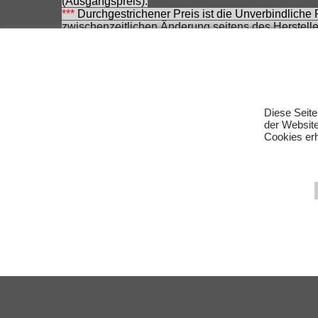
(Ausgangspreis).
***
Durchgestrichener Preis ist die Unverbindliche
zwischenzeitlichen Änderung seitens des Herstelle
Achtung! Bei den angebotenen Artikeln handelt es
Für Produktinformationen kann keine Haftung übe
Eingetragene Warenzeichen und Logos sind Eigent
Änderungen, Irrtümer und Zwischenverkauf vorbeha
Diese Seite
der Websit
Cookies erh