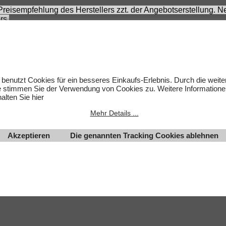
 Preisempfehlung des Herstellers zzt. der Angebotserstellung.
rs.
 sich nicht um Kinderspielwaren, sondern um Hobbyartikel für 
rnommen werden. Abbildungen können ähnlich sein. Abgebildete
um des jeweiligen Inhabers.
lten.
 benutzt Cookies für ein besseres Einkaufs-Erlebnis. Durch die weit
e stimmen Sie der Verwendung von Cookies zu. Weitere Informatione
alten Sie hier
Mehr Details ...
Akzeptieren
Die genannten Tracking Cookies ablehnen