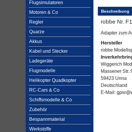
Flugsimulatoren
Beschreibung
Motoren & Co
robbe Nr. F
Regler
Quarze
Adapter zum A
Akkus
Hersteller
robbe Modells
Kabel und Stecker
Inverkehrbri
Ladegeräte
Wiggerich Mo
Flugmodelle
Massener Str. 
59423 Unna
Helikopter Quadkopter
Deutschland
RC-Cars & Co
E-Mail: gpsr@
Schiffsmodelle & Co
Zubehör
Bespannmaterial
Werkstoffe