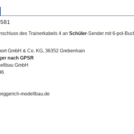
1581
nschluss des Trainerkabels 4 an
Schüler
-Sender mit 6-pol-Buc
port GmbH & Co. KG, 36352 Grebenhain
nger nach GPSR
dellbau GmbH
96
wiggerich-modellbau.de