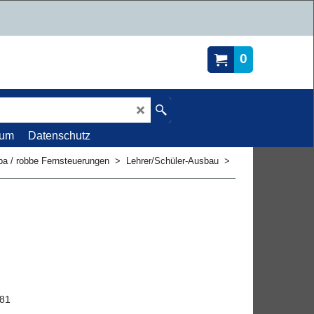
0
sum
Datenschutz
ba / robbe Fernsteuerungen
>
Lehrer/Schüler-Ausbau
>
581