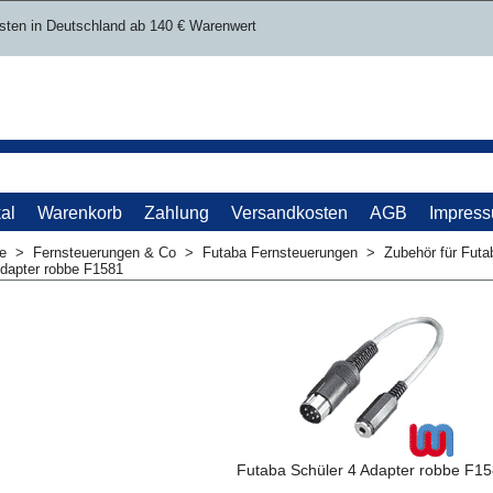
sten in Deutschland ab 140 € Warenwert
al
Warenkorb
Zahlung
Versandkosten
AGB
Impres
me
>
Fernsteuerungen & Co
>
Futaba Fernsteuerungen
>
Zubehör für Futa
Adapter robbe F1581
Futaba Schüler 4 Adapter robbe F1