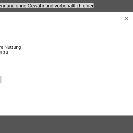
 Nennung ohne Gewähr und vorbehaltlich einer
Erwachsene.
s Zubehör gehört nicht zum Lieferumfang.
ere Nutzung
n zu