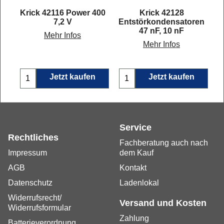
7
Krick 42116 Power 400
Krick 42128
set
7,2 V
Entstörkondensatoren
47 nF, 10 nF
Mehr Infos
Mehr Infos
Jetzt kaufen
Jetzt kaufen
Service
Rechtliches
Fachberatung auch nach
Impressum
dem Kauf
AGB
Kontakt
Datenschutz
Ladenlokal
Widerrufsrecht/
Versand und Kosten
Widerrufsformular
Zahlung
Batterieverordnung