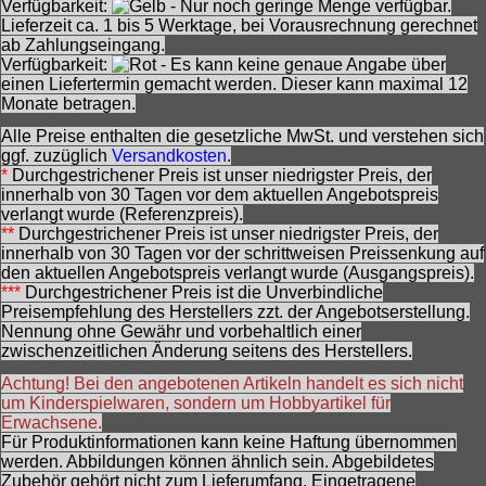
Verfügbarkeit:
- Nur noch geringe Menge verfügbar.
Lieferzeit ca. 1 bis 5 Werktage, bei Vorausrechnung gerechnet
ab Zahlungseingang.
Verfügbarkeit:
- Es kann keine genaue Angabe über
einen Liefertermin gemacht werden. Dieser kann maximal 12
Monate betragen.
Alle Preise enthalten die gesetzliche MwSt. und verstehen sich
ggf. zuzüglich
Versandkosten
.
*
Durchgestrichener Preis ist unser niedrigster Preis, der
innerhalb von 30 Tagen vor dem aktuellen Angebotspreis
verlangt wurde (Referenzpreis).
**
Durchgestrichener Preis ist unser niedrigster Preis, der
innerhalb von 30 Tagen vor der schrittweisen Preissenkung auf
den aktuellen Angebotspreis verlangt wurde (Ausgangspreis).
***
Durchgestrichener Preis ist die Unverbindliche
Preisempfehlung des Herstellers zzt. der Angebotserstellung.
Nennung ohne Gewähr und vorbehaltlich einer
zwischenzeitlichen Änderung seitens des Herstellers.
Achtung! Bei den angebotenen Artikeln handelt es sich nicht
um Kinderspielwaren, sondern um Hobbyartikel für
Erwachsene.
Für Produktinformationen kann keine Haftung übernommen
werden. Abbildungen können ähnlich sein. Abgebildetes
Zubehör gehört nicht zum Lieferumfang. Eingetragene