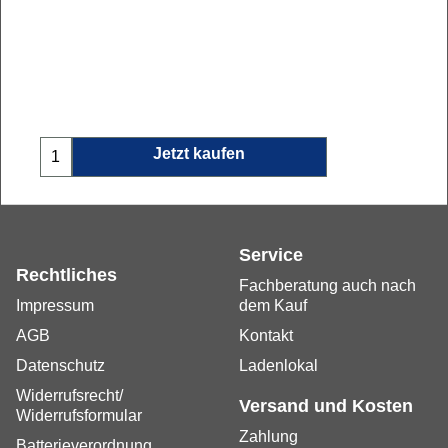
Jetzt kaufen
Service
Rechtliches
Fachberatung auch nach
Impressum
dem Kauf
AGB
Kontakt
Datenschutz
Ladenlokal
Widerrufsrecht/
Versand und Kosten
Widerrufsformular
Krick gr2318-26 Carbon-Hydropropeller
K-Serie 2-Blatt 26 mm R M2
Zahlung
Batterieverordnung