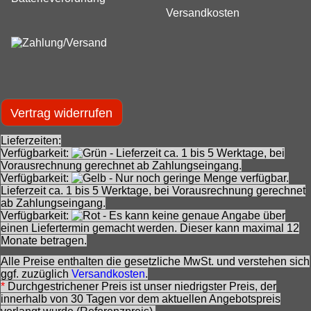
2-Blatt Carbon Hydropropeller der Serie 2318 Referenz: GRA 2318.26
Versandkosten
Mehr Infos
Vertrag widerrufen
Lieferzeiten:
Verfügbarkeit:
- Lieferzeit ca. 1 bis 5 Werktage, bei
Vorausrechnung gerechnet ab Zahlungseingang.
Verfügbarkeit:
- Nur noch geringe Menge verfügbar.
Lieferzeit ca. 1 bis 5 Werktage, bei Vorausrechnung gerechnet
ab Zahlungseingang.
Verfügbarkeit:
- Es kann keine genaue Angabe über
einen Liefertermin gemacht werden. Dieser kann maximal 12
Monate betragen.
Alle Preise enthalten die gesetzliche MwSt. und verstehen sich
ggf. zuzüglich
Versandkosten
.
*
Durchgestrichener Preis ist unser niedrigster Preis, der
innerhalb von 30 Tagen vor dem aktuellen Angebotspreis