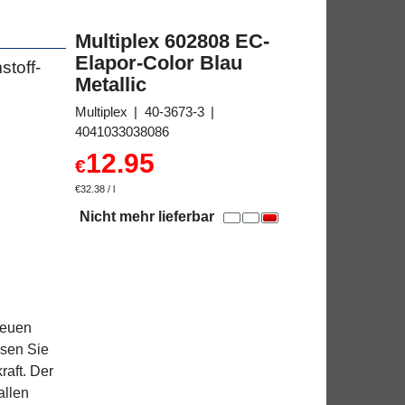
Multiplex 602808 EC-
Elapor-Color Blau
toff-
Metallic
Multiplex
40-3673-3
4041033038086
12.95
€
€32.38
/ l
Nicht mehr lieferbar
neuen
ssen Sie
raft. Der
allen