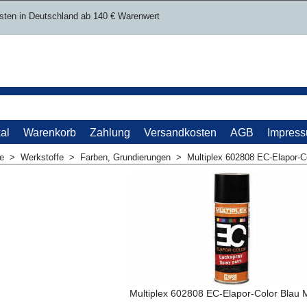
sten in Deutschland ab 140 € Warenwert
al
Warenkorb
Zahlung
Versandkosten
AGB
Impres
me
>
Werkstoffe
>
Farben, Grundierungen
>
Multiplex 602808 EC-Elapor-Co
Multiplex 602808 EC-Elapor-Color Blau M