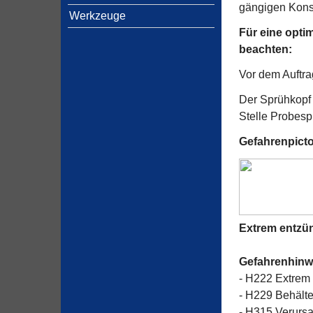
gängigen Kons
Werkzeuge
Für eine opti
beachten:
Vor dem Auftra
Der Sprühkopf 
Stelle Probesp
Gefahrenpict
Extrem entzü
Gefahrenhinw
- H222 Extrem 
- H229 Behälte
- H315 Verursa