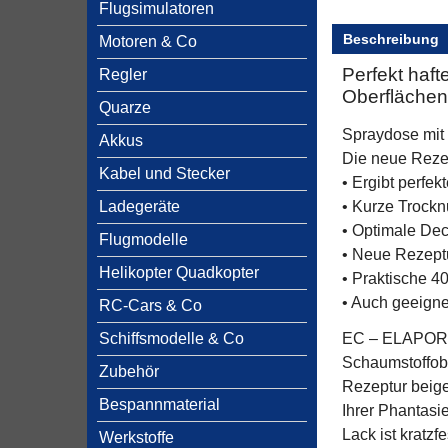
Flugsimulatoren
Beschreibung
Motoren & Co
Perfekt haf
Regler
Oberfläche
Quarze
Spraydose mit 
Akkus
Die neue Rezep
Kabel und Stecker
• Ergibt perfe
Ladegeräte
• Kurze Trock
• Optimale Dec
Flugmodelle
• Neue Rezeptu
Helikopter Quadkopter
• Praktische 4
• Auch geeigne
RC-Cars & Co
Schiffsmodelle & Co
EC – ELAPOR-C
Schaumstoffobe
Zubehör
Rezeptur beige
Bespannmaterial
Ihrer Phantasie
Lack ist kratzf
Werkstoffe