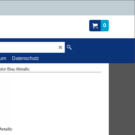
0
sum
Datenschutz
lor Blau Metallic
etallic