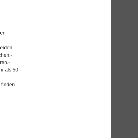
ren
eiden.-
hen.-
ren.-
r als 50
 finden