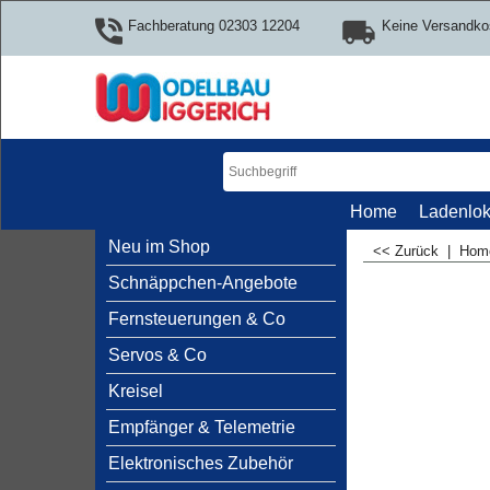
Fachberatung 02303 12204
Keine Versandko
Home
Ladenlok
Neu im Shop
<< Zurück
|
Ho
Schnäppchen-Angebote
Fernsteuerungen & Co
Servos & Co
Kreisel
Empfänger & Telemetrie
Elektronisches Zubehör