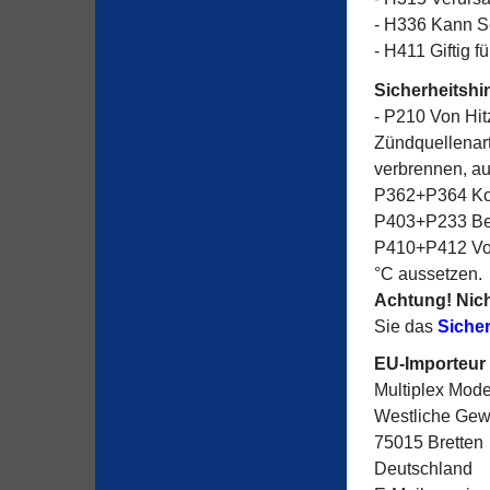
- H336 Kann S
- H411 Giftig 
Sicherheitshi
- P210 Von Hi
Zündquellenart
verbrennen, au
P362+P364 Kon
P403+P233 Behä
P410+P412 Vor
°C aussetzen.
Achtung! Nich
Sie das
Sicher
EU-Importeur
Multiplex Mod
Westliche Gewe
75015 Bretten
Deutschland