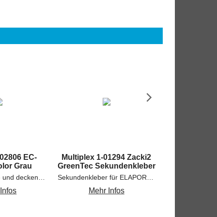
602806 EC-
Multiplex 1-01294 Zacki2
Multiplex
olor Grau
GreenTec Sekundenkleber
Zackivator Ak
Perfekt haftende und deckende Farben für Konstruktionsschaumstoff-Oberflächen und ELAPOR®-Modelle
Sekundenkleber für ELAPOR®. Transparent und geruchsneutral.
Infos
Mehr Infos
Mehr 