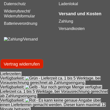
Datenschutz
Ladenlokal
Widerrufsrecht/
Versand und Kosten
Widerrufsformular
Zahlung
Batterieverordnung
Versandkosten
Vertrag widerrufen
Lieferzeiten:
Verfügbarkeit:
- Lieferzeit ca. 1 bis 5 Werktage, bei
Vorausrechnung gerechnet ab Zahlungseingang.
Verfügbarkeit:
- Nur noch geringe Menge verfügbar.
Lieferzeit ca. 1 bis 5 Werktage, bei Vorausrechnung gerechnet
ab Zahlungseingang.
Verfügbarkeit:
- Es kann keine genaue Angabe über
einen Liefertermin gemacht werden. Dieser kann maximal 12
Monate betragen.