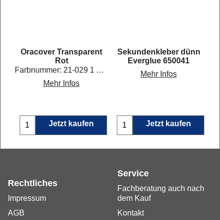
RX-
Oracover Transparent
Sekundenkleber dünn
k
Rot
Everglue 650041
Farbnummer: 21-029 1 Meter Länge: Abgabe in ganzen Metern, bis max. 10 m am Stück.
Mehr Infos
9-Kanal-Empfänger, telemetriefähig
Mehr Infos
Jetzt kaufen
Jetzt kaufen
Service
Rechtliches
Fachberatung auch nach
Impressum
dem Kauf
AGB
Kontakt