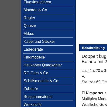
Flugsimulatoren
Motoren & Co
Regler
Quarze
Akkus
Kabel und Stecker
Beschreibung
Ladegeräte
Doppelt kug
Flugmodelle
Betrieb mit 
Helikopter Quadkopter
ca. 41 x 20 x 
RC-Cars & Co
V,
Schiffsmodelle & Co
Stellzeit 60 Gr
Zubehör
EU-Importeur
Bespannmaterial
Multiplex Mod
Werkstoffe
Westliche Gewe