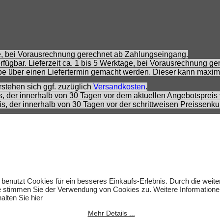
age, bei Vorausrechnung gerechnet ab Zahlungseingang.
fügbar. Lieferzeit ca. 1 bis 5 Werktage, bei Vorausrechnung g
e über einen Liefertermin gemacht werden. Dieser kann maxim
rstehen sich ggf. zuzüglich
Versandkosten
.
is, der innerhalb von 30 Tagen vor dem aktuellen Angebotspreis 
eis, der innerhalb von 30 Tagen vor der schrittweisen Preissenk
 Preisempfehlung des Herstellers zzt. der Angebotserstellung.
rs.
 sich nicht um Kinderspielwaren, sondern um Hobbyartikel für 
rnommen werden. Abbildungen können ähnlich sein. Abgebildete
um des jeweiligen Inhabers.
lten.
 benutzt Cookies für ein besseres Einkaufs-Erlebnis. Durch die weit
e stimmen Sie der Verwendung von Cookies zu. Weitere Informatione
alten Sie hier
Mehr Details ...