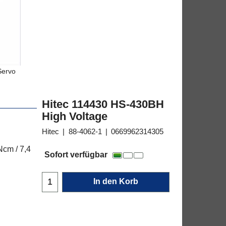
Servo
Hitec 114430 HS-430BH
High Voltage
Hitec
88-4062-1
0669962314305
17.95
€
Ncm / 7,4
Sofort verfügbar
In den Korb