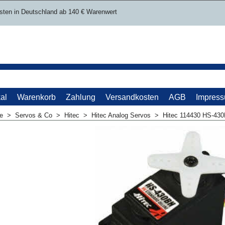
sten in Deutschland ab 140 € Warenwert
al
Warenkorb
Zahlung
Versandkosten
AGB
Impres
me
>
Servos & Co
>
Hitec
>
Hitec Analog Servos
>
Hitec 114430 HS-430