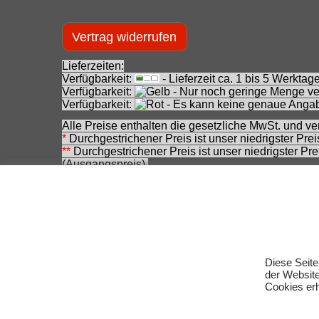
Vertrag widerrufen
Lieferzeiten:
Verfügbarkeit:
- Lieferzeit ca. 1 bis 5 Werkt
Verfügbarkeit:
- Nur noch geringe Menge ver
Verfügbarkeit:
- Es kann keine genaue Angab
Alle Preise enthalten die gesetzliche MwSt. und ve
*
Durchgestrichener Preis ist unser niedrigster Pre
**
Durchgestrichener Preis ist unser niedrigster Pr
(Ausgangspreis).
***
Durchgestrichener Preis ist die Unverbindliche
zwischenzeitlichen Änderung seitens des Herstelle
Achtung! Bei den angebotenen Artikeln handelt es
Für Produktinformationen kann keine Haftung übe
Eingetragene Warenzeichen und Logos sind Eigent
Änderungen, Irrtümer und Zwischenverkauf vorbeha
Diese Seite
der Websit
Cookies erh