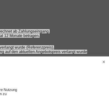
erechnet ab Zahlungseingang.
al 12 Monate betragen.
verlangt wurde (Referenzpreis).
ung auf den aktuellen Angebotspreis verlangt wurde
 Nennung ohne Gewähr und vorbehaltlich einer
Erwachsene.
s Zubehör gehört nicht zum Lieferumfang.
ere Nutzung
n zu