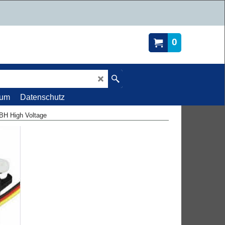
0
sum
Datenschutz
BH High Voltage