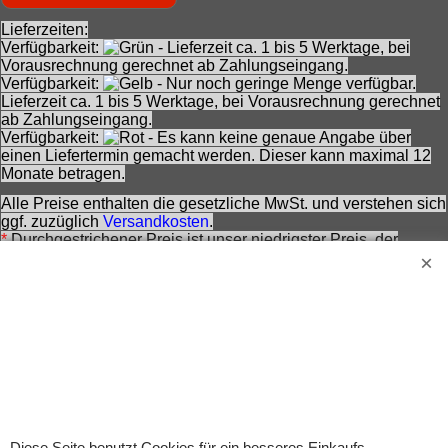
Lieferzeiten:
Verfügbarkeit:
- Lieferzeit ca. 1 bis 5 Werktage, bei
Vorausrechnung gerechnet ab Zahlungseingang.
Verfügbarkeit:
- Nur noch geringe Menge verfügbar.
Lieferzeit ca. 1 bis 5 Werktage, bei Vorausrechnung gerechnet
ab Zahlungseingang.
Verfügbarkeit:
- Es kann keine genaue Angabe über
einen Liefertermin gemacht werden. Dieser kann maximal 12
Monate betragen.
Alle Preise enthalten die gesetzliche MwSt. und verstehen sich
ggf. zuzüglich
Versandkosten
.
*
Durchgestrichener Preis ist unser niedrigster Preis, der
innerhalb von 30 Tagen vor dem aktuellen Angebotspreis
verlangt wurde (Referenzpreis).
**
Durchgestrichener Preis ist unser niedrigster Preis, der
innerhalb von 30 Tagen vor der schrittweisen Preissenkung auf
den aktuellen Angebotspreis verlangt wurde (Ausgangspreis).
***
Durchgestrichener Preis ist die Unverbindliche
Preisempfehlung des Herstellers zzt. der Angebotserstellung.
Nennung ohne Gewähr und vorbehaltlich einer
zwischenzeitlichen Änderung seitens des Herstellers.
Achtung! Bei den angebotenen Artikeln handelt es sich nicht
Diese Seite benutzt Cookies für ein besseres Einkaufs-