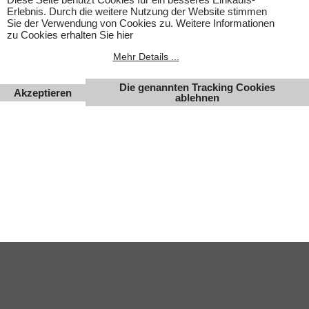
um Kinderspielwaren, sondern um Hobbyartikel für
Erlebnis. Durch die weitere Nutzung der Website stimmen
Erwachsene.
Sie der Verwendung von Cookies zu. Weitere Informationen
Für Produktinformationen kann keine Haftung übernommen
zu Cookies erhalten Sie hier
werden. Abbildungen können ähnlich sein. Abgebildetes
Zubehör gehört nicht zum Lieferumfang. Eingetragene
Mehr Details ...
Warenzeichen und Logos sind Eigentum des jeweiligen
Inhabers.
Die genannten Tracking Cookies
Akzeptieren
Änderungen, Irrtümer und Zwischenverkauf vorbehalten.
ablehnen