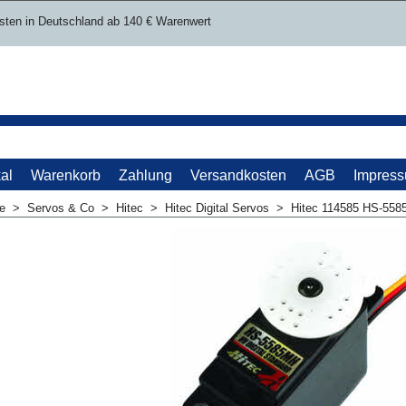
sten in Deutschland ab 140 € Warenwert
al
Warenkorb
Zahlung
Versandkosten
AGB
Impres
me
>
Servos & Co
>
Hitec
>
Hitec Digital Servos
>
Hitec 114585 HS-558