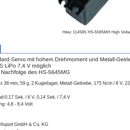
Hitec 114585 HS-5585MH High Volt
ndard-Servo mit hohem Drehmoment und Metall-Getri
2S LiPo 7,4 V möglich
e Nachfolge des HS-5645MG
8 x 38 mm, 59 g, 2 Kugellager, Metall-Getriebe, 175 Ncm / 6 V, 
ad:0,17 Sek. / 6 V, 0,14 Sek. / 7,4 V
: 4,8 - 8,4 Volt
ellsport GmbH & Co. KG