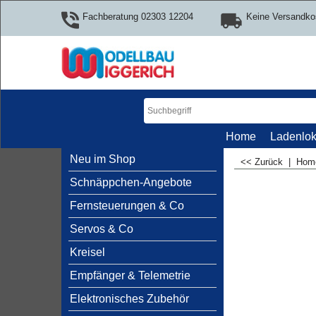
Fachberatung 02303 12204
Keine Versandko
Home
Ladenlok
Neu im Shop
<< Zurück
|
Ho
Schnäppchen-Angebote
Fernsteuerungen & Co
Servos & Co
Kreisel
Empfänger & Telemetrie
Elektronisches Zubehör