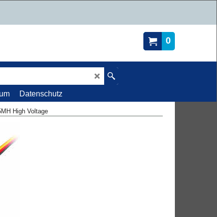
0
sum
Datenschutz
5MH High Voltage