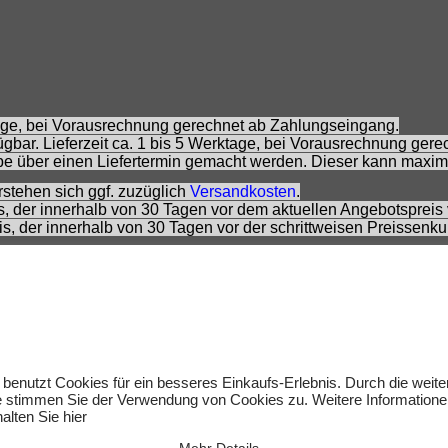
ktage, bei Vorausrechnung gerechnet ab Zahlungseingang.
gbar. Lieferzeit ca. 1 bis 5 Werktage, bei Vorausrechnung ger
e über einen Liefertermin gemacht werden. Dieser kann maxim
rstehen sich ggf. zuzüglich
Versandkosten
.
is, der innerhalb von 30 Tagen vor dem aktuellen Angebotspreis 
eis, der innerhalb von 30 Tagen vor der schrittweisen Preissenk
 Preisempfehlung des Herstellers zzt. der Angebotserstellung.
rs.
 sich nicht um Kinderspielwaren, sondern um Hobbyartikel für 
rnommen werden. Abbildungen können ähnlich sein. Abgebildete
um des jeweiligen Inhabers.
lten.
 benutzt Cookies für ein besseres Einkaufs-Erlebnis. Durch die weit
e stimmen Sie der Verwendung von Cookies zu. Weitere Informatione
alten Sie hier