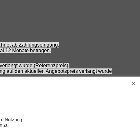
echnet ab Zahlungseingang.
al 12 Monate betragen.
verlangt wurde (Referenzpreis).
ung auf den aktuellen Angebotspreis verlangt wurde
 Nennung ohne Gewähr und vorbehaltlich einer
Erwachsene.
s Zubehör gehört nicht zum Lieferumfang.
ere Nutzung
n zu