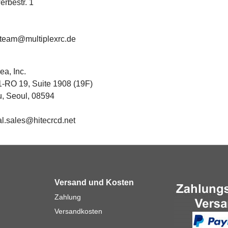
rbestr. 1
eteam@multiplexrc.de
a, Inc.
1-RO 19, Suite 1908 (19F)
, Seoul, 08594
al.sales@hitecrcd.net
Versand und Kosten
Zahlung
Versandkosten