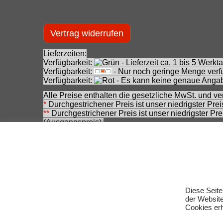
Vertrag widerrufen
Lieferzeiten:
Verfügbarkeit:
- Lieferzeit ca. 1 bis 5 Wer
Verfügbarkeit:
- Nur noch geringe Menge verfü
Verfügbarkeit:
- Es kann keine genaue Angab
Alle Preise enthalten die gesetzliche MwSt. und ve
*
Durchgestrichener Preis ist unser niedrigster Pre
**
Durchgestrichener Preis ist unser niedrigster Pr
(Ausgangspreis).
***
Durchgestrichener Preis ist die Unverbindliche
zwischenzeitlichen Änderung seitens des Herstelle
Achtung! Bei den angebotenen Artikeln handelt es
Für Produktinformationen kann keine Haftung übe
Eingetragene Warenzeichen und Logos sind Eigent
Änderungen, Irrtümer und Zwischenverkauf vorbeha
Diese Seite
der Websit
Cookies erh