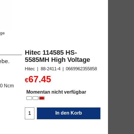
age
Hitec 114585 HS-
5585MH High Voltage
ebe.
Hitec
88-2411-4
0669962355858
67.45
€
220 Ncm
Momentan nicht verfügbar
In den Korb