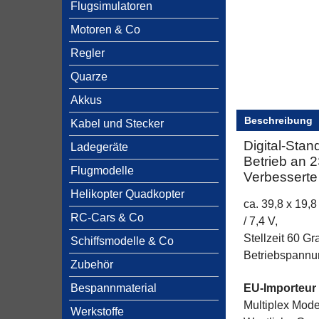
Flugsimulatoren
Motoren & Co
Regler
Quarze
Akkus
Beschreibung
Kabel und Stecker
Digital-Sta
Ladegeräte
Betrieb an 
Flugmodelle
Verbessert
Helikopter Quadkopter
ca. 39,8 x 19,
RC-Cars & Co
/ 7,4 V,
Stellzeit 60 Gr
Schiffsmodelle & Co
Betriebspannung
Zubehör
Bespannmaterial
EU-Importeur
Multiplex Mod
Werkstoffe