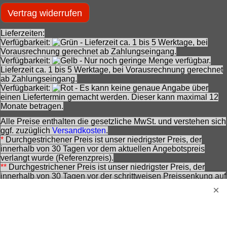
Vertrag widerrufen
Lieferzeiten:
Verfügbarkeit:
- Lieferzeit ca. 1 bis 5 Werktage, bei
Vorausrechnung gerechnet ab Zahlungseingang.
Verfügbarkeit:
- Nur noch geringe Menge verfügbar.
Lieferzeit ca. 1 bis 5 Werktage, bei Vorausrechnung gerechnet
ab Zahlungseingang.
Verfügbarkeit:
- Es kann keine genaue Angabe über
einen Liefertermin gemacht werden. Dieser kann maximal 12
Monate betragen.
Alle Preise enthalten die gesetzliche MwSt. und verstehen sich
ggf. zuzüglich
Versandkosten
.
*
Durchgestrichener Preis ist unser niedrigster Preis, der
innerhalb von 30 Tagen vor dem aktuellen Angebotspreis
verlangt wurde (Referenzpreis).
**
Durchgestrichener Preis ist unser niedrigster Preis, der
innerhalb von 30 Tagen vor der schrittweisen Preissenkung auf
den aktuellen Angebotspreis verlangt wurde (Ausgangspreis).
***
Durchgestrichener Preis ist die Unverbindliche
Preisempfehlung des Herstellers zzt. der Angebotserstellung.
Nennung ohne Gewähr und vorbehaltlich einer
zwischenzeitlichen Änderung seitens des Herstellers.