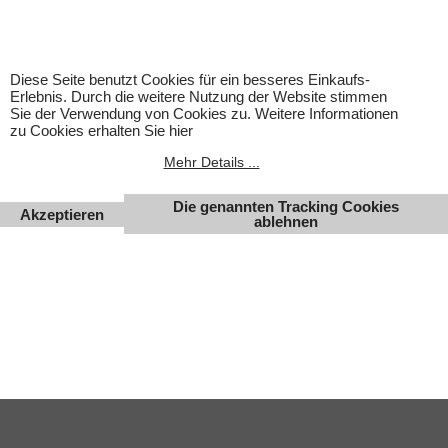
Achtung! Bei den angebotenen Artikeln handelt es sich nicht
um Kinderspielwaren, sondern um Hobbyartikel für
Erwachsene.
Für Produktinformationen kann keine Haftung übernommen
Diese Seite benutzt Cookies für ein besseres Einkaufs-
werden. Abbildungen können ähnlich sein. Abgebildetes
Erlebnis. Durch die weitere Nutzung der Website stimmen
Zubehör gehört nicht zum Lieferumfang. Eingetragene
Sie der Verwendung von Cookies zu. Weitere Informationen
Warenzeichen und Logos sind Eigentum des jeweiligen
zu Cookies erhalten Sie hier
Inhabers.
Mehr Details ...
Änderungen, Irrtümer und Zwischenverkauf vorbehalten.
Die genannten Tracking Cookies
Akzeptieren
ablehnen