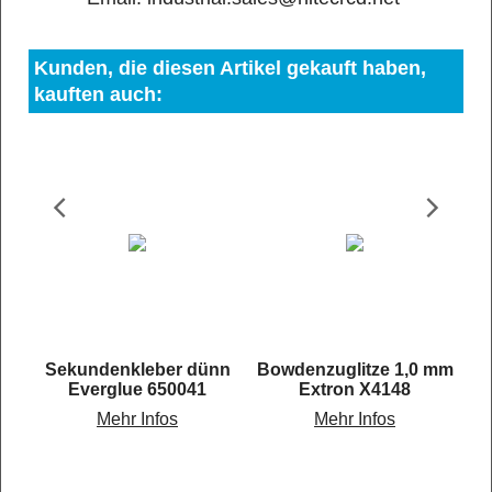
Kunden, die diesen Artikel gekauft haben,
kauften auch:
Sekundenkleber dünn
Bowdenzuglitze 1,0 mm
ak
Everglue 650041
Extron X4148
 universelle Servotester für Digital- und Analog-Servos
Mehr Infos
Mehr Infos