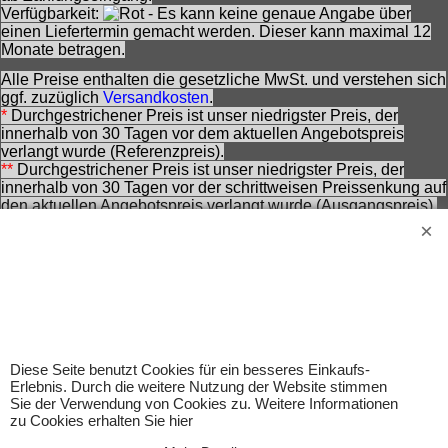
Verfügbarkeit:
- Es kann keine genaue Angabe über
einen Liefertermin gemacht werden. Dieser kann maximal 12
Monate betragen.
Alle Preise enthalten die gesetzliche MwSt. und verstehen sich
ggf. zuzüglich
Versandkosten
.
*
Durchgestrichener Preis ist unser niedrigster Preis, der
innerhalb von 30 Tagen vor dem aktuellen Angebotspreis
verlangt wurde (Referenzpreis).
**
Durchgestrichener Preis ist unser niedrigster Preis, der
innerhalb von 30 Tagen vor der schrittweisen Preissenkung auf
den aktuellen Angebotspreis verlangt wurde (Ausgangspreis).
***
Durchgestrichener Preis ist die Unverbindliche
Preisempfehlung des Herstellers zzt. der Angebotserstellung.
Nennung ohne Gewähr und vorbehaltlich einer
zwischenzeitlichen Änderung seitens des Herstellers.
Achtung! Bei den angebotenen Artikeln handelt es sich nicht
um Kinderspielwaren, sondern um Hobbyartikel für
Erwachsene.
Für Produktinformationen kann keine Haftung übernommen
Diese Seite benutzt Cookies für ein besseres Einkaufs-
werden. Abbildungen können ähnlich sein. Abgebildetes
Erlebnis. Durch die weitere Nutzung der Website stimmen
Zubehör gehört nicht zum Lieferumfang. Eingetragene
Sie der Verwendung von Cookies zu. Weitere Informationen
Warenzeichen und Logos sind Eigentum des jeweiligen
zu Cookies erhalten Sie hier
Inhabers.