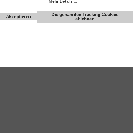
Mehr Details ...
Änderungen, Irrtümer und Zwischenverkauf vorbehalten.
Die genannten Tracking Cookies
Akzeptieren
ablehnen