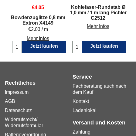
Kohlefaser-Rundstab Ø
€
4.05
1,0 mm / 1 m lang Pichler
: 25-010 1 Meter Länge: Abgabe in ganzen Metern, bis max. 10 m am Stück.
Bowdenzuglitze 0,8 mm
C2512
Extron X4149
Mehr Infos
€2.03
/ m
Mehr Infos
Jetzt kaufen
Jetzt kaufen
Service
Rechtliches
Fachberatung auch nach
Impressum
dem Kauf
AGB
Kontakt
Datenschutz
Ladenlokal
Widerrufsrecht/
Versand und Kosten
Widerrufsformular
Zahlung
Batterieverordnung