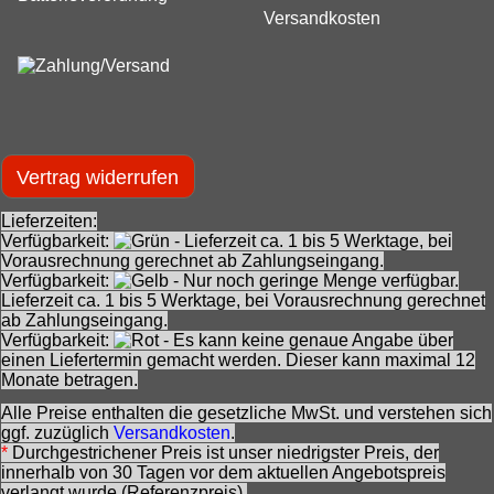
Versandkosten
Vertrag widerrufen
Lieferzeiten:
Verfügbarkeit:
- Lieferzeit ca. 1 bis 5 Werktage, bei
Vorausrechnung gerechnet ab Zahlungseingang.
Verfügbarkeit:
- Nur noch geringe Menge verfügbar.
Lieferzeit ca. 1 bis 5 Werktage, bei Vorausrechnung gerechnet
ab Zahlungseingang.
Verfügbarkeit:
- Es kann keine genaue Angabe über
einen Liefertermin gemacht werden. Dieser kann maximal 12
Monate betragen.
Alle Preise enthalten die gesetzliche MwSt. und verstehen sich
ggf. zuzüglich
Versandkosten
.
*
Durchgestrichener Preis ist unser niedrigster Preis, der
innerhalb von 30 Tagen vor dem aktuellen Angebotspreis
verlangt wurde (Referenzpreis).