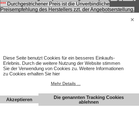
***
Durchgestrichener Preis ist die Unverbindliche
Preisempfehlung des Herstellers zzt. der Angebotserstellung.
Nennung ohne Gewähr und vorbehaltlich einer
zwischenzeitlichen Änderung seitens des Herstellers.
Achtung! Bei den angebotenen Artikeln handelt es sich nicht
um Kinderspielwaren, sondern um Hobbyartikel für
Erwachsene.
Für Produktinformationen kann keine Haftung übernommen
werden. Abbildungen können ähnlich sein. Abgebildetes
Diese Seite benutzt Cookies für ein besseres Einkaufs-
Zubehör gehört nicht zum Lieferumfang. Eingetragene
Erlebnis. Durch die weitere Nutzung der Website stimmen
Warenzeichen und Logos sind Eigentum des jeweiligen
Sie der Verwendung von Cookies zu. Weitere Informationen
Inhabers.
zu Cookies erhalten Sie hier
Änderungen, Irrtümer und Zwischenverkauf vorbehalten.
Mehr Details ...
Die genannten Tracking Cookies
Akzeptieren
ablehnen