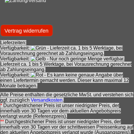
Vertrag widerrufen
Lieferzeiten:
Verfügbarkeit:
- Lieferzeit ca. 1 bis 5 Werktage, bei
Vorausrechnung gerechnet ab Zahlungseingang.
Verfügbarkeit:
- Nur noch geringe Menge verfügbar.
Lieferzeit ca. 1 bis 5 Werktage, bei Vorausrechnung gerechnet
ab Zahlungseingang.
Verfügbarkeit:
- Es kann keine genaue Angabe über
einen Liefertermin gemacht werden. Dieser kann maximal 12
Monate betragen.
Alle Preise enthalten die gesetzliche MwSt. und verstehen sich
ggf. zuzüglich
Versandkosten
.
*
Durchgestrichener Preis ist unser niedrigster Preis, der
innerhalb von 30 Tagen vor dem aktuellen Angebotspreis
verlangt wurde (Referenzpreis).
**
Durchgestrichener Preis ist unser niedrigster Preis, der
innerhalb von 30 Tagen vor der schrittweisen Preissenkung auf
den aktuellen Angebotspreis verlangt wurde (Ausgangspreis).