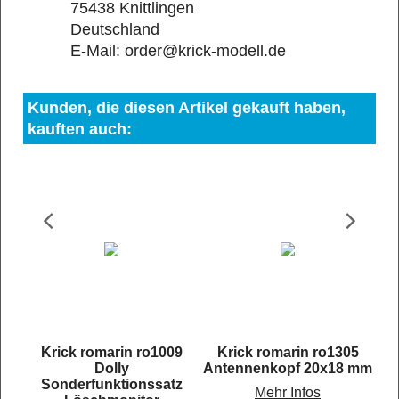
75438 Knittlingen
Deutschland
E-Mail: order@krick-modell.de
Kunden, die diesen Artikel gekauft haben,
kauften auch:
5
Krick romarin ro1009
Krick romarin ro1305
Dolly
Antennenkopf 20x18 mm
Sonderfunktionssatz
Mehr Infos