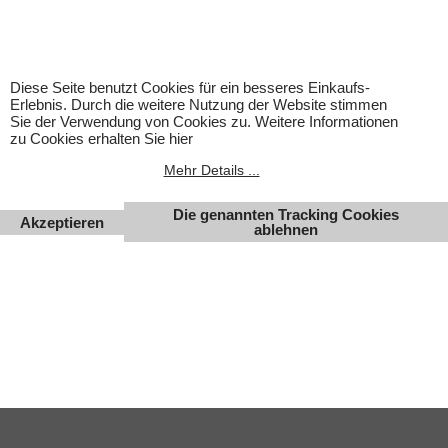
zwischenzeitlichen Änderung seitens des Herstellers.
Achtung! Bei den angebotenen Artikeln handelt es sich nicht
um Kinderspielwaren, sondern um Hobbyartikel für
Erwachsene.
Diese Seite benutzt Cookies für ein besseres Einkaufs-
Für Produktinformationen kann keine Haftung übernommen
Erlebnis. Durch die weitere Nutzung der Website stimmen
werden. Abbildungen können ähnlich sein. Abgebildetes
Sie der Verwendung von Cookies zu. Weitere Informationen
Zubehör gehört nicht zum Lieferumfang. Eingetragene
zu Cookies erhalten Sie hier
Warenzeichen und Logos sind Eigentum des jeweiligen
Inhabers.
Mehr Details ...
Änderungen, Irrtümer und Zwischenverkauf vorbehalten.
Die genannten Tracking Cookies
Akzeptieren
ablehnen