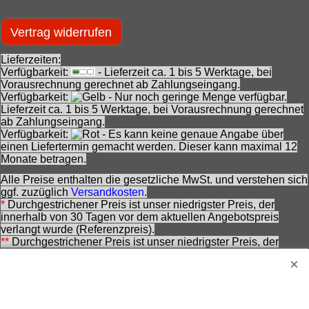
Vertrag widerrufen
Lieferzeiten:
Verfügbarkeit:
- Lieferzeit ca. 1 bis 5 Werktage, bei
Vorausrechnung gerechnet ab Zahlungseingang.
Verfügbarkeit:
- Nur noch geringe Menge verfügbar.
Lieferzeit ca. 1 bis 5 Werktage, bei Vorausrechnung gerechnet
ab Zahlungseingang.
Verfügbarkeit:
- Es kann keine genaue Angabe über
einen Liefertermin gemacht werden. Dieser kann maximal 12
Monate betragen.
Alle Preise enthalten die gesetzliche MwSt. und verstehen sich
ggf. zuzüglich
Versandkosten
.
*
Durchgestrichener Preis ist unser niedrigster Preis, der
innerhalb von 30 Tagen vor dem aktuellen Angebotspreis
verlangt wurde (Referenzpreis).
**
Durchgestrichener Preis ist unser niedrigster Preis, der
innerhalb von 30 Tagen vor der schrittweisen Preissenkung auf
den aktuellen Angebotspreis verlangt wurde (Ausgangspreis).
***
Durchgestrichener Preis ist die Unverbindliche
Preisempfehlung des Herstellers zzt. der Angebotserstellung.
Nennung ohne Gewähr und vorbehaltlich einer