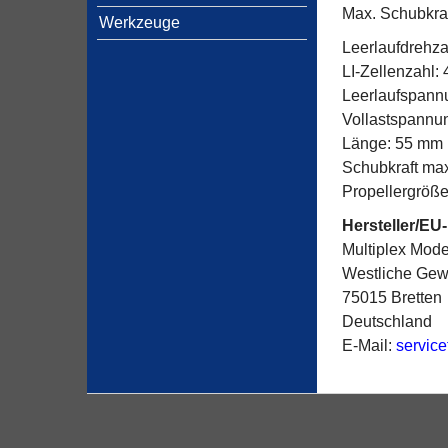
Max. Schubkraf
Werkzeuge
Leerlaufdrehza
LI-Zellenzahl: 
Leerlaufspann
Vollastspannu
Länge: 55 mm
Schubkraft max
Propellergröße
Hersteller/EU
Multiplex Mod
Westliche Gewe
75015 Bretten
Deutschland
E-Mail:
servic