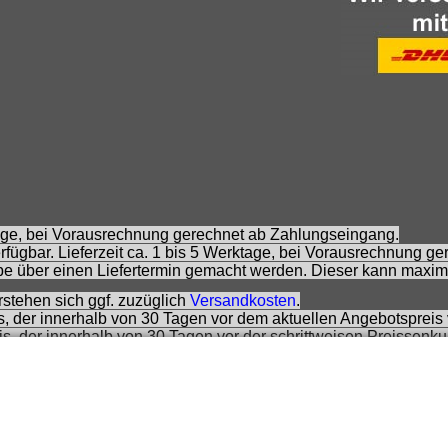
ktage, bei Vorausrechnung gerechnet ab Zahlungseingang.
fügbar. Lieferzeit ca. 1 bis 5 Werktage, bei Vorausrechnung g
e über einen Liefertermin gemacht werden. Dieser kann maxim
rstehen sich ggf. zuzüglich
Versandkosten
.
is, der innerhalb von 30 Tagen vor dem aktuellen Angebotspreis 
eis, der innerhalb von 30 Tagen vor der schrittweisen Preissenk
 Preisempfehlung des Herstellers zzt. der Angebotserstellung.
rs.
 sich nicht um Kinderspielwaren, sondern um Hobbyartikel für 
rnommen werden. Abbildungen können ähnlich sein. Abgebildete