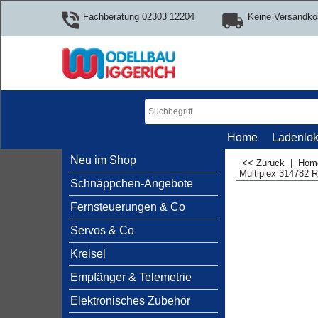
Fachberatung 02303 12204
Keine Versandko
Home
Ladenlok
Neu im Shop
<< Zurück
|
Ho
Multiplex 314782 
Schnäppchen-Angebote
Fernsteuerungen & Co
Servos & Co
Kreisel
Empfänger & Telemetrie
Elektronisches Zubehör