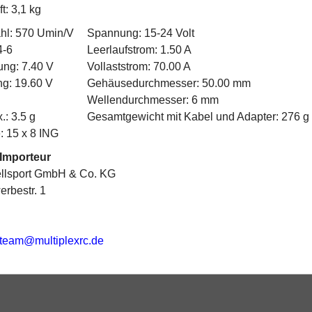
t: 3,1 kg
hl: 570 Umin/V
Spannung: 15-24 Volt
4-6
Leerlaufstrom: 1.50 A
ung: 7.40 V
Vollaststrom: 70.00 A
ng: 19.60 V
Gehäusedurchmesser: 50.00 mm
Wellendurchmesser: 6 mm
.: 3.5 g
Gesamtgewicht mit Kabel und Adapter: 276 g
: 15 x 8 ING
-Importeur
ellsport GmbH & Co. KG
rbestr. 1
eteam@multiplexrc.de