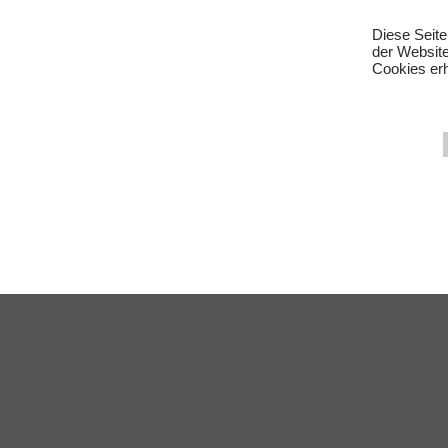
Eingetragene Warenzeichen und Logos sind Eigent
Diese Seite
Änderungen, Irrtümer und Zwischenverkauf vorbeha
der Websit
Cookies erh