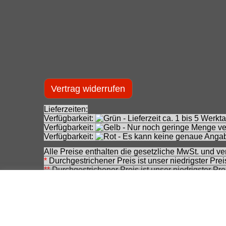
Vertrag widerrufen
Lieferzeiten:
Verfügbarkeit:
- Lieferzeit ca. 1 bis 5 Wer
Verfügbarkeit:
- Nur noch geringe Menge ver
Verfügbarkeit:
- Es kann keine genaue Angab
Alle Preise enthalten die gesetzliche MwSt. und ve
*
Durchgestrichener Preis ist unser niedrigster Pre
**
Durchgestrichener Preis ist unser niedrigster Pr
(Ausgangspreis).
***
Durchgestrichener Preis ist die Unverbindliche
zwischenzeitlichen Änderung seitens des Herstelle
Achtung! Bei den angebotenen Artikeln handelt es
Für Produktinformationen kann keine Haftung übe