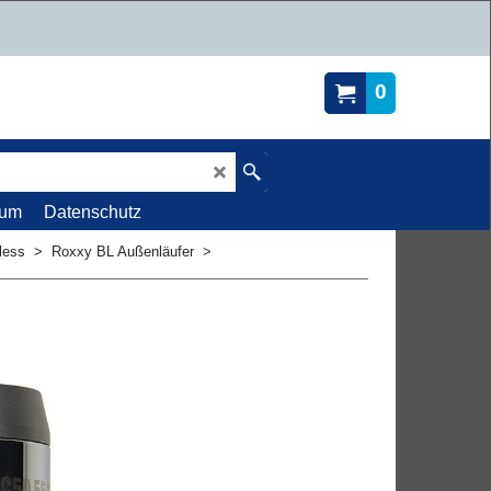
0
sum
Datenschutz
less
>
Roxxy BL Außenläufer
>