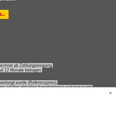
erechnet ab Zahlungseingang.
al 12 Monate betragen.
verlangt wurde (Referenzpreis).
ung auf den aktuellen Angebotspreis verlangt wurde
 Nennung ohne Gewähr und vorbehaltlich einer
Erwachsene.
s Zubehör gehört nicht zum Lieferumfang.