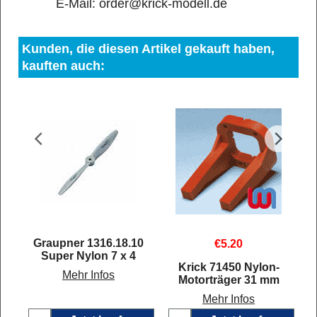
E-Mail: order@krick-modell.de
Kunden, die diesen Artikel gekauft haben,
kauften auch:
Graupner 1316.18.10
€
5.20
Super Nylon 7 x 4
-
Krick 71450 Nylon-
Mehr Infos
Motorträger 31 mm
Mehr Infos