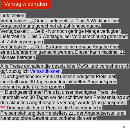
Vertrag widerrufen
Lieferzeiten:
Verfügbarkeit:
- Lieferzeit ca. 1 bis 5 Werktage, bei
Vorausrechnung gerechnet ab Zahlungseingang.
Verfügbarkeit:
- Nur noch geringe Menge verfügbar.
Lieferzeit ca. 1 bis 5 Werktage, bei Vorausrechnung gerechnet
ab Zahlungseingang.
Verfügbarkeit:
- Es kann keine genaue Angabe über
einen Liefertermin gemacht werden. Dieser kann maximal 12
Monate betragen.
Alle Preise enthalten die gesetzliche MwSt. und verstehen sich
ggf. zuzüglich
Versandkosten
.
*
Durchgestrichener Preis ist unser niedrigster Preis, der
innerhalb von 30 Tagen vor dem aktuellen Angebotspreis
verlangt wurde (Referenzpreis).
**
Durchgestrichener Preis ist unser niedrigster Preis, der
innerhalb von 30 Tagen vor der schrittweisen Preissenkung auf
den aktuellen Angebotspreis verlangt wurde (Ausgangspreis).
***
Durchgestrichener Preis ist die Unverbindliche
Preisempfehlung des Herstellers zzt. der Angebotserstellung.
Nennung ohne Gewähr und vorbehaltlich einer
zwischenzeitlichen Änderung seitens des Herstellers.