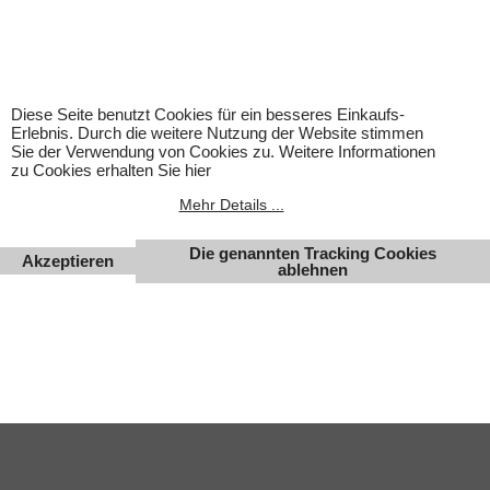
Achtung! Bei den angebotenen Artikeln handelt es sich nicht
um Kinderspielwaren, sondern um Hobbyartikel für
Erwachsene.
Für Produktinformationen kann keine Haftung übernommen
werden. Abbildungen können ähnlich sein. Abgebildetes
Zubehör gehört nicht zum Lieferumfang. Eingetragene
Diese Seite benutzt Cookies für ein besseres Einkaufs-
Warenzeichen und Logos sind Eigentum des jeweiligen
Erlebnis. Durch die weitere Nutzung der Website stimmen
Inhabers.
Sie der Verwendung von Cookies zu. Weitere Informationen
zu Cookies erhalten Sie hier
Änderungen, Irrtümer und Zwischenverkauf vorbehalten.
Mehr Details ...
Die genannten Tracking Cookies
Akzeptieren
ablehnen