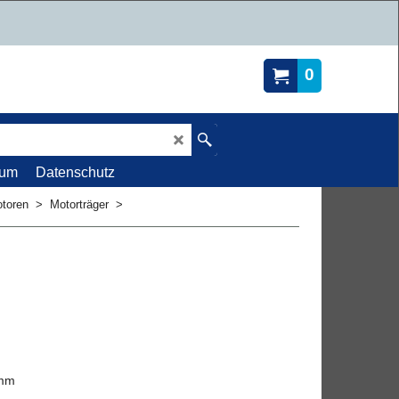
0
sum
Datenschutz
otoren
>
Motorträger
>
 mm