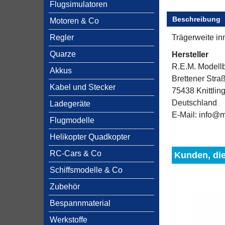
Flugsimulatoren
Beschreibung
Motoren & Co
Regler
Trägerweite in
Quarze
Hersteller
R.E.M. Modell
Akkus
Brettener Stra
Kabel und Stecker
75438 Knittlin
Deutschland
Ladegeräte
E-Mail: info@
Flugmodelle
Helikopter Quadkopter
RC-Cars & Co
Kunden, die
Schiffsmodelle & Co
Zubehör
Bespannmaterial
Werkstoffe