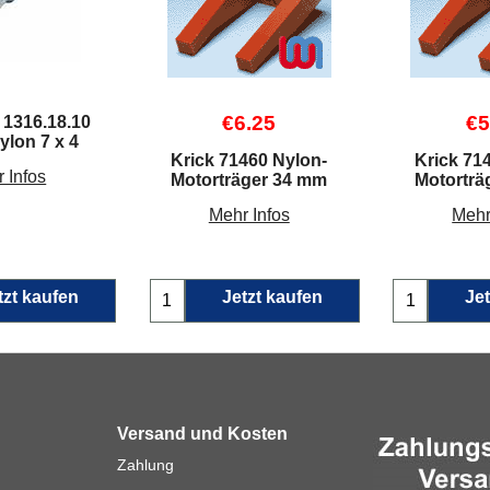
€
6.25
€
5
 1316.18.10
ylon 7 x 4
Krick 71460 Nylon-
Krick 71
 Infos
Motorträger 34 mm
Motorträ
Mehr Infos
Mehr
tzt kaufen
Jetzt kaufen
Jet
Versand und Kosten
Zahlung