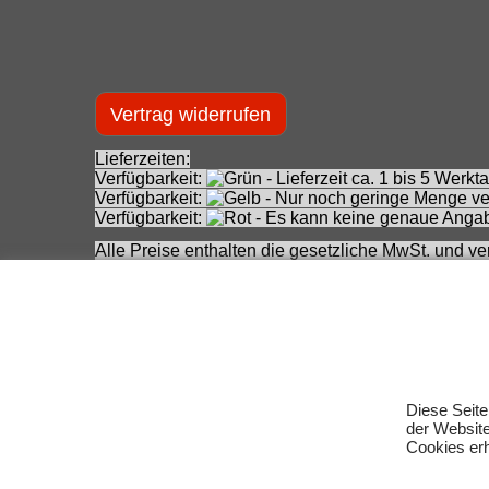
Vertrag widerrufen
Lieferzeiten:
Verfügbarkeit:
- Lieferzeit ca. 1 bis 5 Wer
Verfügbarkeit:
- Nur noch geringe Menge ver
Verfügbarkeit:
- Es kann keine genaue Angab
Alle Preise enthalten die gesetzliche MwSt. und ve
*
Durchgestrichener Preis ist unser niedrigster Pre
**
Durchgestrichener Preis ist unser niedrigster Pr
(Ausgangspreis).
***
Durchgestrichener Preis ist die Unverbindliche
zwischenzeitlichen Änderung seitens des Herstelle
Achtung! Bei den angebotenen Artikeln handelt es
Für Produktinformationen kann keine Haftung übe
Diese Seite
Eingetragene Warenzeichen und Logos sind Eigent
der Websit
Cookies erh
Änderungen, Irrtümer und Zwischenverkauf vorbeha