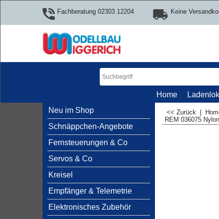
Fachberatung 02303 12204
Keine Versandko
Home
Ladenlok
Neu im Shop
<< Zurück
|
Ho
REM 036075 Nylon
Schnäppchen-Angebote
Fernsteuerungen & Co
Servos & Co
Kreisel
Empfänger & Telemetrie
Elektronisches Zubehör