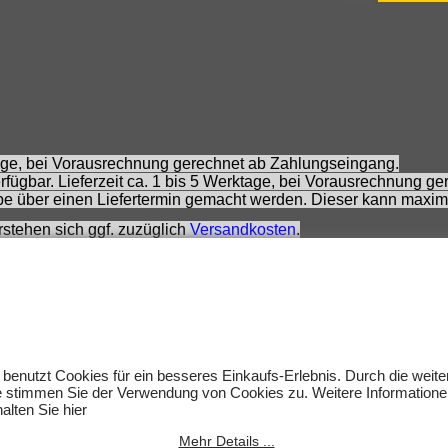
ktage, bei Vorausrechnung gerechnet ab Zahlungseingang.
fügbar. Lieferzeit ca. 1 bis 5 Werktage, bei Vorausrechnung g
e über einen Liefertermin gemacht werden. Dieser kann maxim
rstehen sich ggf. zuzüglich
Versandkosten
.
is, der innerhalb von 30 Tagen vor dem aktuellen Angebotspreis 
eis, der innerhalb von 30 Tagen vor der schrittweisen Preissenk
 Preisempfehlung des Herstellers zzt. der Angebotserstellung.
rs.
 sich nicht um Kinderspielwaren, sondern um Hobbyartikel für 
rnommen werden. Abbildungen können ähnlich sein. Abgebildete
 benutzt Cookies für ein besseres Einkaufs-Erlebnis. Durch die weit
um des jeweiligen Inhabers.
e stimmen Sie der Verwendung von Cookies zu. Weitere Informatione
alten Sie hier
lten.
Mehr Details ...