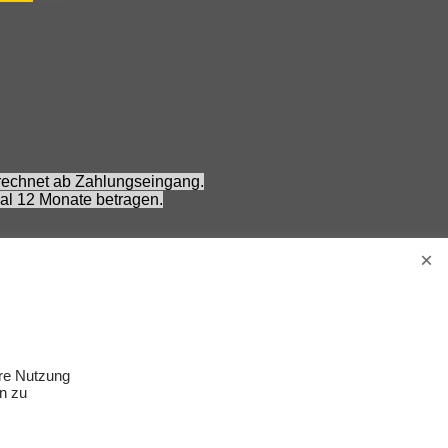
erechnet ab Zahlungseingang.
al 12 Monate betragen.
verlangt wurde (Referenzpreis).
ung auf den aktuellen Angebotspreis verlangt wurde
 Nennung ohne Gewähr und vorbehaltlich einer
Erwachsene.
s Zubehör gehört nicht zum Lieferumfang.
ere Nutzung
n zu