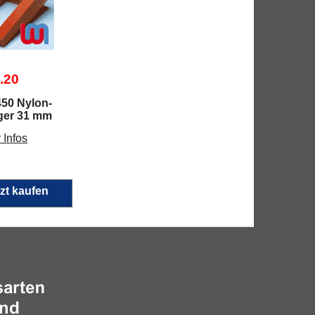
.20
450 Nylon-
ger 31 mm
 Infos
zt kaufen