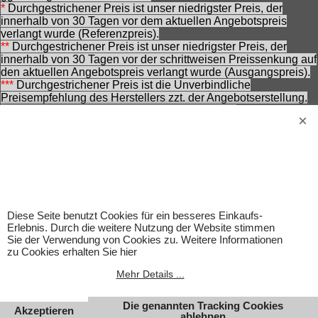
*
Durchgestrichener Preis ist unser niedrigster Preis, der
innerhalb von 30 Tagen vor dem aktuellen Angebotspreis
verlangt wurde (Referenzpreis).
**
Durchgestrichener Preis ist unser niedrigster Preis, der
innerhalb von 30 Tagen vor der schrittweisen Preissenkung auf
den aktuellen Angebotspreis verlangt wurde (Ausgangspreis).
***
Durchgestrichener Preis ist die Unverbindliche
Preisempfehlung des Herstellers zzt. der Angebotserstellung.
Nennung ohne Gewähr und vorbehaltlich einer
zwischenzeitlichen Änderung seitens des Herstellers.
Achtung! Bei den angebotenen Artikeln handelt es sich nicht
um Kinderspielwaren, sondern um Hobbyartikel für
Erwachsene.
Für Produktinformationen kann keine Haftung übernommen
werden. Abbildungen können ähnlich sein. Abgebildetes
Zubehör gehört nicht zum Lieferumfang. Eingetragene
Diese Seite benutzt Cookies für ein besseres Einkaufs-
Warenzeichen und Logos sind Eigentum des jeweiligen
Erlebnis. Durch die weitere Nutzung der Website stimmen
Inhabers.
Sie der Verwendung von Cookies zu. Weitere Informationen
zu Cookies erhalten Sie hier
Änderungen, Irrtümer und Zwischenverkauf vorbehalten.
Mehr Details ...
Die genannten Tracking Cookies
Akzeptieren
ablehnen