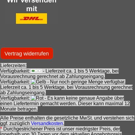
Vertrag widerrufen
Lieferzeiten:
Verfügbarkeit:
- Lieferzeit ca. 1 bis 5 Werktage, bei
Vorausrechnung gerechnet ab Zahlungseingang.
Verfügbarkeit:
- Nur noch geringe Menge verfügbar.
Lieferzeit ca. 1 bis 5 Werktage, bei Vorausrechnung gerechnet
ab Zahlungseingang.
Verfügbarkeit:
- Es kann keine genaue Angabe über
einen Liefertermin gemacht werden. Dieser kann maximal 12
Monate betragen.
Alle Preise enthalten die gesetzliche MwSt. und verstehen sich
ggf. zuzüglich
Versandkosten
.
*
Durchgestrichener Preis ist unser niedrigster Preis, der
innerhalb von 30 Tagen vor dem aktuellen Angebotspreis