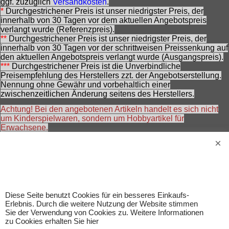
ggf. zuzüglich
Versandkosten
.
*
Durchgestrichener Preis ist unser niedrigster Preis, der
innerhalb von 30 Tagen vor dem aktuellen Angebotspreis
verlangt wurde (Referenzpreis).
**
Durchgestrichener Preis ist unser niedrigster Preis, der
innerhalb von 30 Tagen vor der schrittweisen Preissenkung auf
den aktuellen Angebotspreis verlangt wurde (Ausgangspreis).
***
Durchgestrichener Preis ist die Unverbindliche
Preisempfehlung des Herstellers zzt. der Angebotserstellung.
Nennung ohne Gewähr und vorbehaltlich einer
zwischenzeitlichen Änderung seitens des Herstellers.
Achtung! Bei den angebotenen Artikeln handelt es sich nicht
um Kinderspielwaren, sondern um Hobbyartikel für
Erwachsene.
Für Produktinformationen kann keine Haftung übernommen
werden. Abbildungen können ähnlich sein. Abgebildetes
Zubehör gehört nicht zum Lieferumfang. Eingetragene
Warenzeichen und Logos sind Eigentum des jeweiligen
Inhabers.
Änderungen, Irrtümer und Zwischenverkauf vorbehalten.
Diese Seite benutzt Cookies für ein besseres Einkaufs-
Erlebnis. Durch die weitere Nutzung der Website stimmen
Sie der Verwendung von Cookies zu. Weitere Informationen
zu Cookies erhalten Sie hier