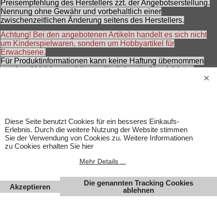
Preisempfehlung des Herstellers zzt. der Angebotserstellung.
Nennung ohne Gewähr und vorbehaltlich einer
zwischenzeitlichen Änderung seitens des Herstellers.
Achtung! Bei den angebotenen Artikeln handelt es sich nicht
um Kinderspielwaren, sondern um Hobbyartikel für
Erwachsene.
Für Produktinformationen kann keine Haftung übernommen
werden. Abbildungen können ähnlich sein. Abgebildetes
Zubehör gehört nicht zum Lieferumfang. Eingetragene
Warenzeichen und Logos sind Eigentum des jeweiligen
Inhabers.
Änderungen, Irrtümer und Zwischenverkauf vorbehalten.
Diese Seite benutzt Cookies für ein besseres Einkaufs-
Erlebnis. Durch die weitere Nutzung der Website stimmen
Sie der Verwendung von Cookies zu. Weitere Informationen
zu Cookies erhalten Sie hier
Mehr Details ...
Die genannten Tracking Cookies
Akzeptieren
ablehnen