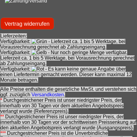
Vertrag widerrufen
Lieferzeiten:
Verfügbarkeit:
- Lieferzeit ca. 1 bis 5 Werktage, bei
Vorausrechnung gerechnet ab Zahlungseingang.
Verfügbarkeit:
- Nur noch geringe Menge verfügbar.
Lieferzeit ca. 1 bis 5 Werktage, bei Vorausrechnung gerechnet
ab Zahlungseingang.
Verfügbarkeit:
- Es kann keine genaue Angabe über
einen Liefertermin gemacht werden. Dieser kann maximal 12
Monate betragen.
Alle Preise enthalten die gesetzliche MwSt. und verstehen sich
ggf. zuzüglich
Versandkosten
.
*
Durchgestrichener Preis ist unser niedrigster Preis, der
innerhalb von 30 Tagen vor dem aktuellen Angebotspreis
verlangt wurde (Referenzpreis).
**
Durchgestrichener Preis ist unser niedrigster Preis, der
innerhalb von 30 Tagen vor der schrittweisen Preissenkung auf
den aktuellen Angebotspreis verlangt wurde (Ausgangspreis).
***
Durchgestrichener Preis ist die Unverbindliche