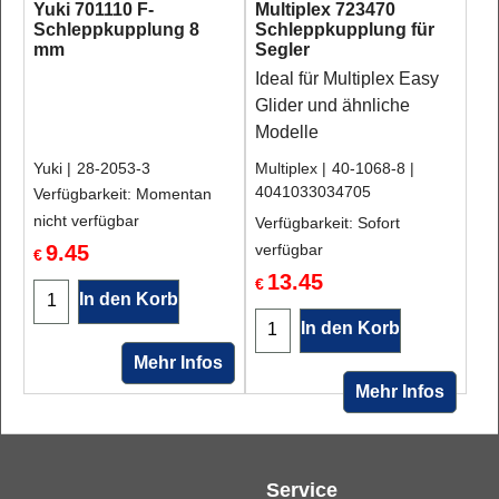
Yuki 701110 F-
Multiplex 723470
Schleppkupplung 8
Schleppkupplung für
mm
Segler
Ideal für Multiplex Easy
Glider und ähnliche
Modelle
Yuki
28-2053-3
Multiplex
40-1068-8
4041033034705
Verfügbarkeit
: Momentan
nicht verfügbar
Verfügbarkeit
: Sofort
9.45
verfügbar
€
13.45
€
In den Korb
In den Korb
Mehr Infos
Mehr Infos
Service