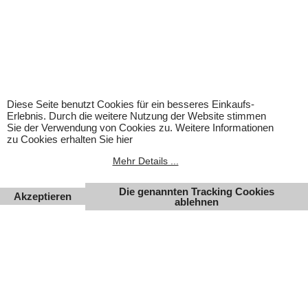
Zubehör gehört nicht zum Lieferumfang. Eingetragene
Warenzeichen und Logos sind Eigentum des jeweiligen
Inhabers.
Änderungen, Irrtümer und Zwischenverkauf vorbehalten.
Diese Seite benutzt Cookies für ein besseres Einkaufs-
Erlebnis. Durch die weitere Nutzung der Website stimmen
Sie der Verwendung von Cookies zu. Weitere Informationen
zu Cookies erhalten Sie hier
Mehr Details ...
Die genannten Tracking Cookies
Akzeptieren
ablehnen