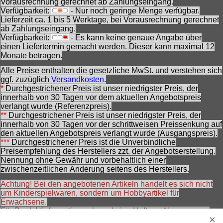
Vorausrechnung gerechnet ab Zahlungseingang.
Verfügbarkeit:
- Nur noch geringe Menge verfügbar.
Lieferzeit ca. 1 bis 5 Werktage, bei Vorausrechnung gerechnet
ab Zahlungseingang.
Verfügbarkeit:
- Es kann keine genaue Angabe über
einen Liefertermin gemacht werden. Dieser kann maximal 12
Monate betragen.
Alle Preise enthalten die gesetzliche MwSt. und verstehen sich
ggf. zuzüglich
Versandkosten
.
*
Durchgestrichener Preis ist unser niedrigster Preis, der
innerhalb von 30 Tagen vor dem aktuellen Angebotspreis
verlangt wurde (Referenzpreis).
**
Durchgestrichener Preis ist unser niedrigster Preis, der
innerhalb von 30 Tagen vor der schrittweisen Preissenkung auf
den aktuellen Angebotspreis verlangt wurde (Ausgangspreis).
***
Durchgestrichener Preis ist die Unverbindliche
Preisempfehlung des Herstellers zzt. der Angebotserstellung.
Nennung ohne Gewähr und vorbehaltlich einer
zwischenzeitlichen Änderung seitens des Herstellers.
Achtung! Bei den angebotenen Artikeln handelt es sich nicht
um Kinderspielwaren, sondern um Hobbyartikel für
Erwachsene.
Für Produktinformationen kann keine Haftung übernommen
werden. Abbildungen können ähnlich sein. Abgebildetes