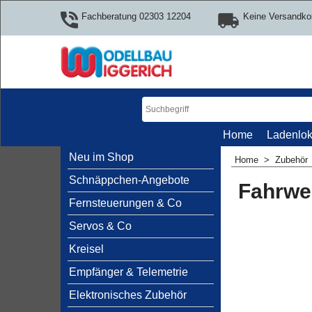
Fachberatung 02303 12204
Keine Versandko
Home
Ladenlok
Neu im Shop
Home
>
Zubehör
Schnäppchen-Angebote
Fahrwe
Fernsteuerungen & Co
Servos & Co
Kreisel
Empfänger & Telemetrie
Elektronisches Zubehör