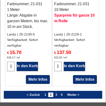
Farbnummer: 21-031
Farbnummer: 21-031
1 Meter
10 Meter
Länge: Abgabe in
Sparpreis für ganze 10
ganzen Metern, bis max.
m Rolle
10 m am Stück.
Lanitz
25-2130-5
Lanitz
25-2129-1
Verfügbarkeit
: Sofort
Verfügbarkeit
: Sofort
verfügbar
verfügbar
15.70
137.50
€
€
€26.17
/ m²
€22.92
/ m²
In den Korb
In den Korb
Mehr Infos
Mehr Infos
< Zurück
1
2
3
4
Weiter >