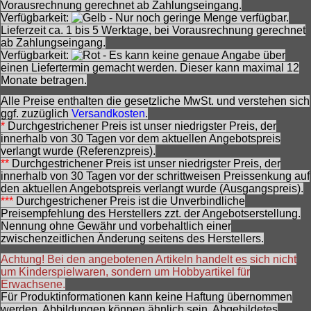
Vorausrechnung gerechnet ab Zahlungseingang.
Verfügbarkeit:
- Nur noch geringe Menge verfügbar.
Lieferzeit ca. 1 bis 5 Werktage, bei Vorausrechnung gerechnet
ab Zahlungseingang.
Verfügbarkeit:
- Es kann keine genaue Angabe über
einen Liefertermin gemacht werden. Dieser kann maximal 12
Monate betragen.
Alle Preise enthalten die gesetzliche MwSt. und verstehen sich
ggf. zuzüglich
Versandkosten
.
*
Durchgestrichener Preis ist unser niedrigster Preis, der
innerhalb von 30 Tagen vor dem aktuellen Angebotspreis
verlangt wurde (Referenzpreis).
**
Durchgestrichener Preis ist unser niedrigster Preis, der
innerhalb von 30 Tagen vor der schrittweisen Preissenkung auf
den aktuellen Angebotspreis verlangt wurde (Ausgangspreis).
***
Durchgestrichener Preis ist die Unverbindliche
Preisempfehlung des Herstellers zzt. der Angebotserstellung.
Nennung ohne Gewähr und vorbehaltlich einer
zwischenzeitlichen Änderung seitens des Herstellers.
Achtung! Bei den angebotenen Artikeln handelt es sich nicht
um Kinderspielwaren, sondern um Hobbyartikel für
Erwachsene.
Für Produktinformationen kann keine Haftung übernommen
werden. Abbildungen können ähnlich sein. Abgebildetes