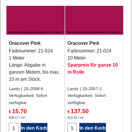
Oracover Pink
Oracover Pink
Farbnummer: 21-024
Farbnummer: 21-024
1 Meter
10 Meter
Länge: Abgabe in
Sparpreis für ganze 10
ganzen Metern, bis max.
m Rolle
10 m am Stück.
Lanitz
25-2058-6
Lanitz
25-2057-1
Verfügbarkeit
: Sofort
Verfügbarkeit
: Sofort
verfügbar
verfügbar
15.70
137.50
€
€
€26.17
/ m²
€22.92
/ m²
In den Korb
In den Korb