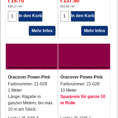
15.70
137.50
€
€
€26.17
/ m²
€22.92
/ m²
In den Korb
In den Korb
Mehr Infos
Mehr Infos
Oracover Power-Pink
Oracover Power-Pink
Farbnummer: 21-028
Farbnummer: 21-028
1 Meter
10 Meter
Länge: Abgabe in
Sparpreis für ganze 10
ganzen Metern, bis max.
m Rolle
10 m am Stück.
Lanitz
25-2166-5
Lanitz
25-2165-1