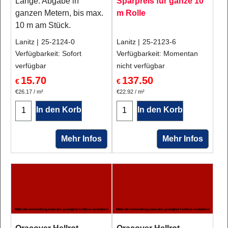
Länge: Abgabe in
Sparpreis für ganze 10
ganzen Metern, bis max.
m Rolle
10 m am Stück.
Lanitz
25-2124-0
Lanitz
25-2123-6
Verfügbarkeit
: Sofort
Verfügbarkeit
: Momentan
verfügbar
nicht verfügbar
15.70
137.50
€
€
€26.17
/ m²
€22.92
/ m²
In den Korb
In den Korb
Mehr Infos
Mehr Infos