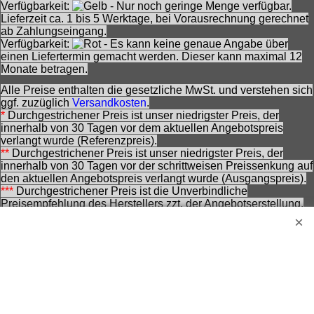
Verfügbarkeit:
- Nur noch geringe Menge verfügbar.
Lieferzeit ca. 1 bis 5 Werktage, bei Vorausrechnung gerechnet
ab Zahlungseingang.
Verfügbarkeit:
- Es kann keine genaue Angabe über
einen Liefertermin gemacht werden. Dieser kann maximal 12
Monate betragen.
Alle Preise enthalten die gesetzliche MwSt. und verstehen sich
ggf. zuzüglich
Versandkosten
.
*
Durchgestrichener Preis ist unser niedrigster Preis, der
innerhalb von 30 Tagen vor dem aktuellen Angebotspreis
verlangt wurde (Referenzpreis).
**
Durchgestrichener Preis ist unser niedrigster Preis, der
innerhalb von 30 Tagen vor der schrittweisen Preissenkung auf
den aktuellen Angebotspreis verlangt wurde (Ausgangspreis).
***
Durchgestrichener Preis ist die Unverbindliche
Preisempfehlung des Herstellers zzt. der Angebotserstellung.
Nennung ohne Gewähr und vorbehaltlich einer
zwischenzeitlichen Änderung seitens des Herstellers.
Achtung! Bei den angebotenen Artikeln handelt es sich nicht
um Kinderspielwaren, sondern um Hobbyartikel für
Erwachsene.
Für Produktinformationen kann keine Haftung übernommen
werden. Abbildungen können ähnlich sein. Abgebildetes
Zubehör gehört nicht zum Lieferumfang. Eingetragene